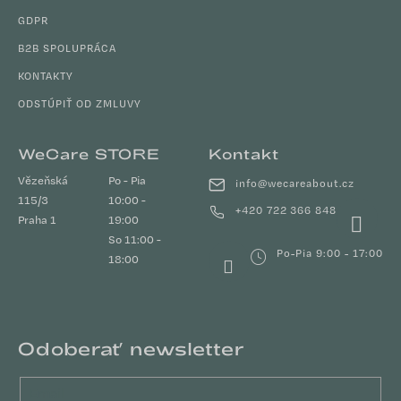
GDPR
B2B SPOLUPRÁCA
KONTAKTY
ODSTÚPIŤ OD ZMLUVY
WeCare STORE
Kontakt
Vězeňská
Po - Pia
info
@
wecareabout.cz
115/3
10:00 -
+420 722 366 848
Praha 1
19:00
So 11:00 -
Po-Pia 9:00 - 17:00
18:00
Odoberať newsletter
Email