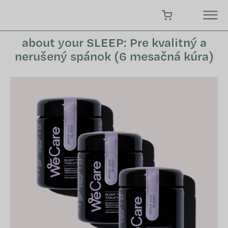
Prejsť
na
NÁKUPNÝ KOŠÍK
obsah
about your SLEEP: Pre kvalitný a
nerušený spánok (6 mesačná kúra)