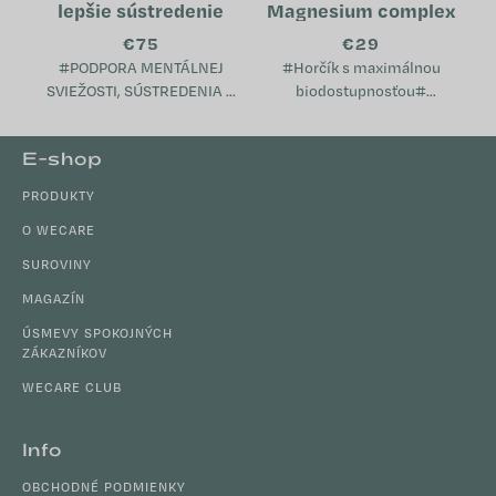
lepšie sústredenie
Magnesium complex
€75
€29
#PODPORA MENTÁLNEJ
#Horčík s maximálnou
SVIEŽOSTI, SÚSTREDENIA A
biodostupnosťou#
VITALITY# Podporuje
Podporuje svaly, nervovú
kognitívne funkcie, pamäť a
sústavu a elektrolytickú
Z
E-shop
sústredenie Prispieva k
rovnováhu -Pomáha v období
á
pocitu mentálnej sviežosti a...
únavy, vyčerpania a vyššej
PRODUKTY
p
záťaže...
ä
O WECARE
t
SUROVINY
i
MAGAZÍN
e
ÚSMEVY SPOKOJNÝCH
ZÁKAZNÍKOV
WECARE CLUB
Info
OBCHODNÉ PODMIENKY