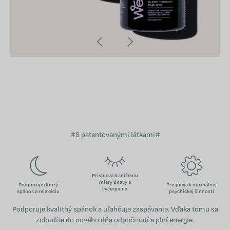
#S patentovanými látkami#
Prispieva k zníženiu
miery únavy a
Podporuje dobrý
Prispieva k normálnej
vyčerpania
spánok a relaxáciu
psychickej činnosti
Podporuje kvalitný spánok a uľahčuje zaspávanie. Vďaka tomu sa
zobudíte do nového dňa odpočinutí a plní energie.