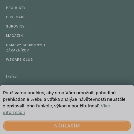
á
PRODUKTY
p
ä
O WECARE
t
SUROVINY
i
MAGAZÍN
e
ÚSMEVY SPOKOJNÝCH
ZÁKAZNÍKOV
WECARE CLUB
Info
OBCHODNÉ PODMIENKY
Používame cookies, aby sme Vám umožnili pohodlné
GDPR
prehliadanie webu a vďaka analýze návštevnosti neustále
zlepšovali jeho funkcie, výkon a použiteľnosť.
B2B SPOLUPRÁCA
Viac
informácií
KONTAKTY
ODSTÚPIŤ OD ZMLUVY
SÚHLASÍM