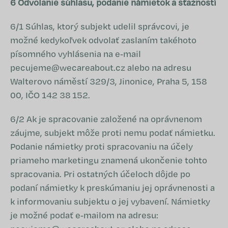
6 Odvolanie súhlasu, podanie námietok a sťažností
6/1 Súhlas, ktorý subjekt udelil správcovi, je
možné kedykoľvek odvolať zaslaním takéhoto
písomného vyhlásenia na e‑mail
pecujeme@wecareabout.cz
alebo na adresu
Walterovo náměstí 329/3, Jinonice, Praha 5, 158
00, IČO 142 38 152.
6/2 Ak je spracovanie založené na oprávnenom
záujme, subjekt môže proti nemu podať námietku.
Podanie námietky proti spracovaniu na účely
priameho marketingu znamená ukončenie tohto
spracovania. Pri ostatných účeloch dôjde po
podaní námietky k preskúmaniu jej oprávnenosti a
k informovaniu subjektu o jej vybavení. Námietky
je možné podať e‑mailom na adresu: