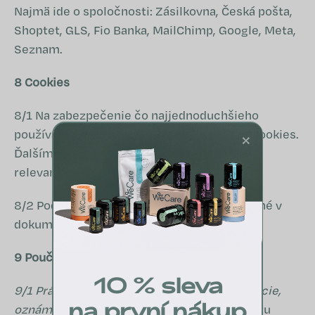
Najmä ide o spoločnosti: Zásilkovna, Česká pošta,
Shoptet, GLS, Fio Banka, MailChimp, Google, Meta,
Seznam.
8 Cookies
8/1 Na zabezpečenie čo najjednoduchšieho
používania stránok dochádza k využívaniu cookies.
×
Ďalším účelom cookies je zobrazovanie
relevantnej reklamy.
8/2 Podmienky používania cookies sú opísané v
dokumente Cookies, ktorý nájdete
TU
.
9 Poučenie o právach subjektu
10 % sleva
9/1 Právo na prístup, transparentné informácie,
na první nákup
oznámenia a postupy
pre výkon práv subjektu