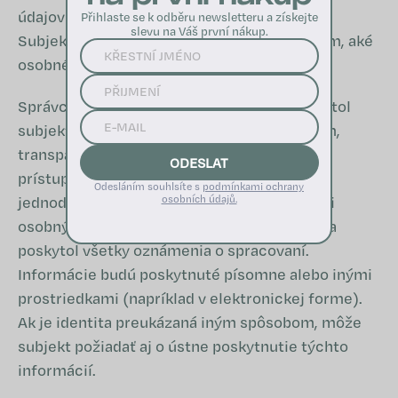
údajov
Přihlaste se k odběru newsletteru a získejte
slevu na Váš první nákup.
Subjekt údajov má právo na informácie o tom, aké
osobné údaje o ňom správca spracúva.
Správca prijme vhodné opatrenia, aby poskytol
subjektu údajov všetky informácie stručným,
transparentným, zrozumiteľným a ľahko
ODESLAT
prístupným spôsobom s použitím jasného a
Odesláním souhlsíte s
podmínkami ochrany
jednoduchého jazyka (napr. o spracovateľovi
osobních údajů.
osobných údajov a o priebehu spracovania) a
poskytol všetky oznámenia o spracovaní.
Informácie budú poskytnuté písomne alebo inými
prostriedkami (napríklad v elektronickej forme).
Ak je identita preukázaná iným spôsobom, môže
subjekt požiadať aj o ústne poskytnutie týchto
informácií.