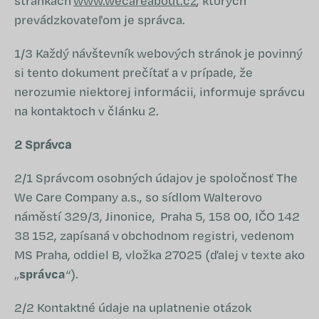
stránkach
www.wecareabout.cz
, ktorých
prevádzkovateľom je správca.
1/3 Každý návštevník webových stránok je povinný
si tento dokument prečítať a v prípade, že
nerozumie niektorej informácii, informuje správcu
na kontaktoch v článku 2.
2 Správca
2/1 Správcom osobných údajov je spoločnosť The
We Care Company a.s., so sídlom Walterovo
náměstí 329/3, Jinonice, Praha 5, 158 00, IČO 142
38 152, zapísaná v obchodnom registri, vedenom
MS Praha, oddiel B, vložka 27025 (ďalej v texte ako
„
správca
“).
2/2 Kontaktné údaje na uplatnenie otázok