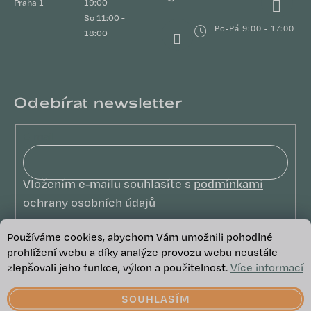
Praha 1
19:00
So 11:00 -
Po-Pá 9:00 - 17:00
18:00
Odebírat newsletter
E-mail
Vložením e-mailu souhlasíte s
podmínkami
ochrany osobních údajů
PŘIHLÁSIT SE
Používáme cookies, abychom Vám umožnili pohodlné
prohlížení webu a díky analýze provozu webu neustále
zlepšovali jeho funkce, výkon a použitelnost.
Více informací
Copyright 2026
We Care
. Všechna
práva vyhrazena.
SOUHLASÍM
Upravit nastavení cookies
Vytvořil Shoptet