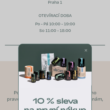
Praha 1
OTEVÍRACÍ DOBA
Po - Pá 10:00 - 19:00
So 11:00 - 18:00
×
OZVĚTE SE NÁM
Potřebujete poradit s výběrem toho
pravého doplňku pro vás? Ozvěte se nám,
10 % sleva
rádi vám poradíme.
na první nákup