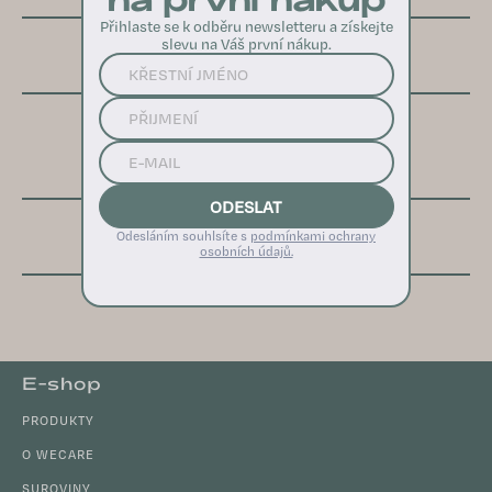
Přihlaste se k odběru newsletteru a získejte
slevu na Váš první nákup.
info@wecareabout.cz
+420 722 366 848
Po-Pá 9:00-17:00
ODESLAT
Online zákaznická podpora
Odesláním souhlsíte s
podmínkami ochrany
osobních údajů.
Z
E-shop
á
PRODUKTY
p
a
O WECARE
t
SUROVINY