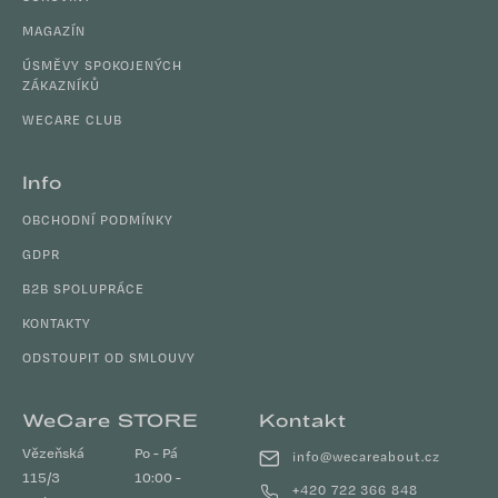
í
MAGAZÍN
ÚSMĚVY SPOKOJENÝCH
ZÁKAZNÍKŮ
WECARE CLUB
Info
OBCHODNÍ PODMÍNKY
GDPR
B2B SPOLUPRÁCE
KONTAKTY
ODSTOUPIT OD SMLOUVY
WeCare STORE
Kontakt
Vězeňská
Po - Pá
info
@
wecareabout.cz
115/3
10:00 -
+420 722 366 848