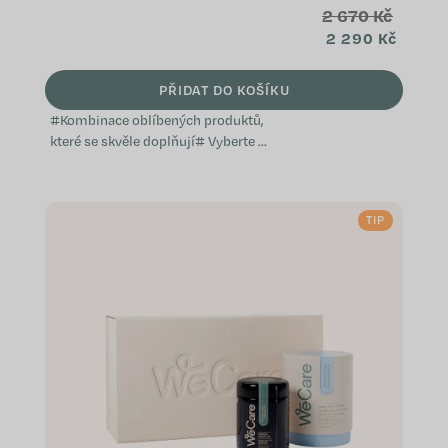
2 670 Kč
2 290 Kč
PŘIDAT DO KOŠÍKU
#Kombinace oblíbených produktů,
které se skvěle doplňují# Vyberte si
z předem sestavených balíčků,
které jsme vytvořili s ohledem na
konkrétní potřeby a přání, ať už jde
TIP
o...