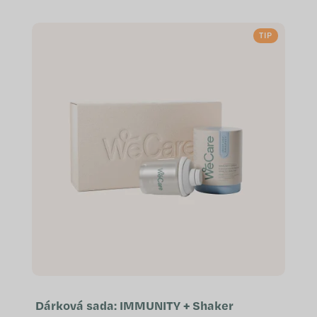
které jsme vytvořili s ohledem na
konkrétní potřeby a přání, ať už jde
TIP
o...
Dárková sada: IMMUNITY + Shaker