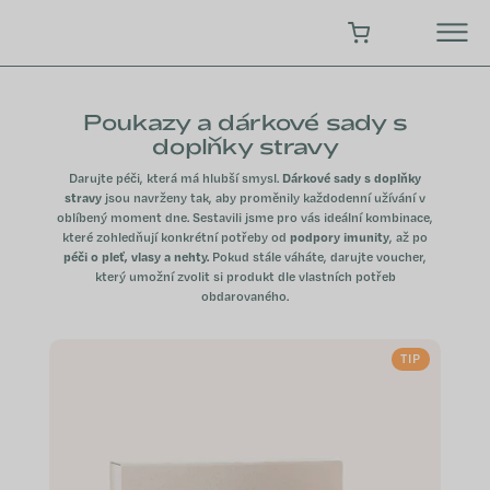
Přejít
na
NÁKUPNÍ KOŠÍK
obsah
Poukazy a dárkové sady s
doplňky stravy
Darujte péči, která má hlubší smysl.
Dárkové sady s doplňky
stravy
jsou navrženy tak, aby proměnily každodenní užívání v
oblíbený moment dne. Sestavili jsme pro vás ideální kombinace,
které zohledňují konkrétní potřeby od
podpory imunity
, až po
péči o pleť, vlasy a nehty.
Pokud stále váháte, darujte voucher,
který umožní zvolit si produkt dle vlastních potřeb
obdarovaného.
V
TIP
ý
p
i
s