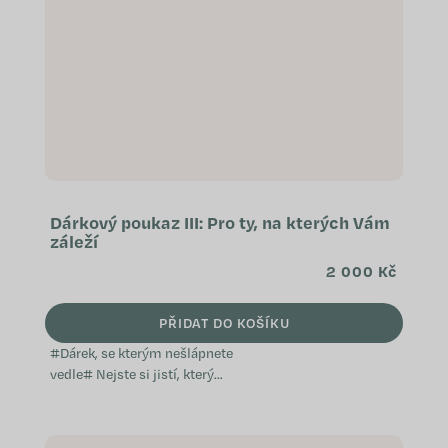
Dárkový poukaz III: Pro ty, na kterých Vám
záleží
2 000 Kč
PŘIDAT DO KOŠÍKU
#Dárek, se kterým nešlápnete
vedle# Nejste si jistí, který
přípravek WeCare by vaši blízcí
ocenili? Věnujte jim dárkový
poukaz. Díky němu si budou moci