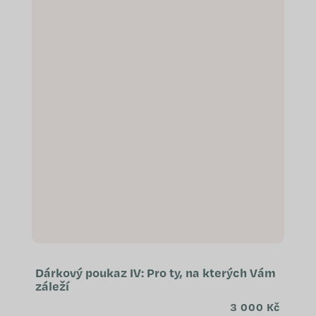
nakoupit přesně to, o...
Dárkový poukaz IV: Pro ty, na kterých Vám
záleží
3 000 Kč