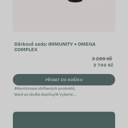
Dárková sada: IMMUNITY + OMEGA
COMPLEX
3 280 Kč
2 790 Kč
PŘIDAT DO KOŠÍKU
#Kombinace oblíbených produktů,
které se skvěle doplňují# Vyberte si
z předem sestavených balíčků,
které jsme vytvořili s ohledem na
konkrétní potřeby a přání, ať už jde
o...