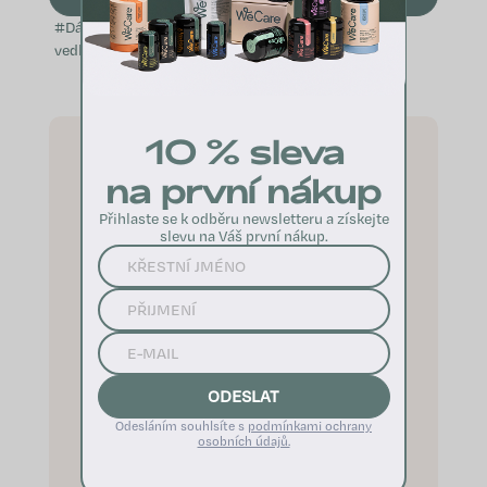
#Dárek, se kterým nešlápnete
vedle# Nejste si jistí, který
přípravek WeCare by vaši blízcí
ocenili? Věnujte jim dárkový
poukaz. Díky němu si budou moci
10 % sleva
nakoupit přesně to, o...
na první nákup
Přihlaste se k odběru newsletteru a získejte
slevu na Váš první nákup.
ODESLAT
Odesláním souhlsíte s
podmínkami ochrany
osobních údajů.