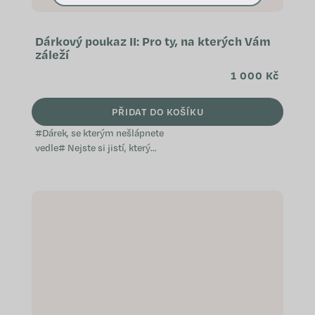
Dárkový poukaz II: Pro ty, na kterých Vám
záleží
1 000 Kč
PŘIDAT DO KOŠÍKU
#Dárek, se kterým nešlápnete
vedle# Nejste si jistí, který
přípravek WeCare by vaši blízcí
ocenili? Věnujte jim dárkový
poukaz. Díky němu si budou moci
nakoupit přesně to, o...