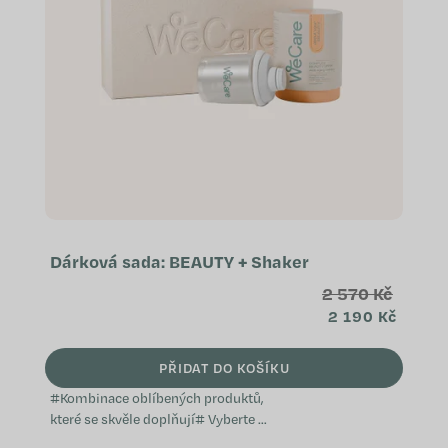
p
r
o
d
u
k
t
ů
Dárková sada: BEAUTY + Shaker
2 570 Kč
2 190 Kč
PŘIDAT DO KOŠÍKU
#Kombinace oblíbených produktů,
které se skvěle doplňují# Vyberte si
z předem sestavených balíčků,