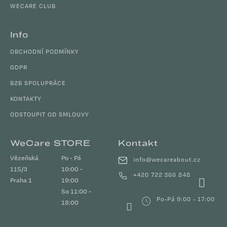
y
WECARE CLUB
v
ý
Info
p
i
OBCHODNÍ PODMÍNKY
s
GDPR
u
B2B SPOLUPRÁCE
KONTAKTY
ODSTOUPIT OD SMLOUVY
WeCare STORE
Kontakt
Vězeňská
Po - Pá
info
@
wecareabout.cz
115/3
10:00 -
+420 722 366 848
Praha 1
19:00
So 11:00 -
Po-Pá 9:00 - 17:00
18:00