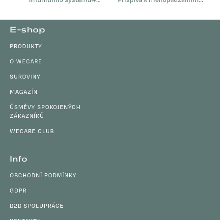
Přispívá k normální funkci
komfortu Přírodní a
imunitního systému
nehormonální Nezpůsobuje
Z
E-shop
Napomáhá při oslabení
váhový přírůstek Komplex...
á
organismu Je vhodný při...
PRODUKTY
p
a
O WECARE
t
SUROVINY
í
MAGAZÍN
ÚSMĚVY SPOKOJENÝCH
ZÁKAZNÍKŮ
WECARE CLUB
Info
OBCHODNÍ PODMÍNKY
GDPR
B2B SPOLUPRÁCE