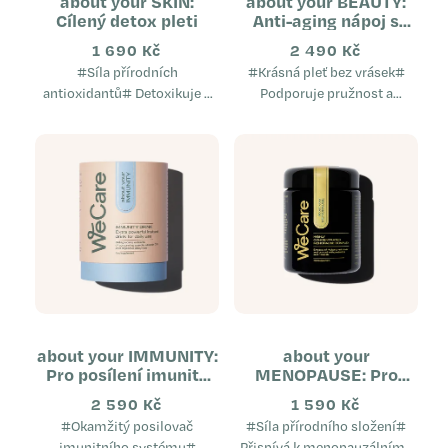
about your SKIN:
about your BEAUTY:
Cílený detox pleti
Anti-aging nápoj s
kolagenními peptidy
1 690 Kč
2 490 Kč
(tubus)
#Síla přírodních
#Krásná pleť bez vrásek#
antioxidantů# Detoxikuje a
Podporuje pružnost a
tonizuje pokožku Působí
pevnost pleti Napomáhá k
proti vzniku nedokonalostí
zdravému vzhledu vlasů a
pleti Účinný proti zadržování
nehtů Přispívá k ochranně
vody v těle...
buněk před...
about your IMMUNITY:
about your
Pro posílení imunity
MENOPAUSE: Pro
(tubus)
zlepšení komfortu v
2 590 Kč
1 590 Kč
období menopauzy
#Okamžitý posilovač
#Síla přírodního složení#
imunitního systému#
Přispívá k menopauzálnímu