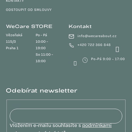
KONTAKTY
ODSTOUPIT OD SMLOUVY
WeCare STORE
Kontakt
Vězeňská
Po - Pá
info
@
wecareabout.cz
115/3
10:00 -
+420 722 366 848
Praha 1
19:00
So 11:00 -
Po-Pá 9:00 - 17:00
18:00
Odebírat newsletter
E-mail
Vložením e-mailu souhlasíte s
podmínkami