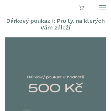
Přejít
na
NÁKUPNÍ KOŠÍK
obsah
Dárkový poukaz I: Pro ty, na kterých
Vám záleží