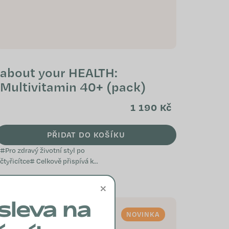
about your HEALTH:
Multivitamin 40+ (pack)
1 190 Kč
PŘIDAT DO KOŠÍKU
#Pro zdravý životní styl po
čtyřicítce# Celkově přispívá k
dobrému stavu metabolismu
Pomáhá udržovat psychickou
×
pohodu Podporuje...
sleva na
NOVINKA