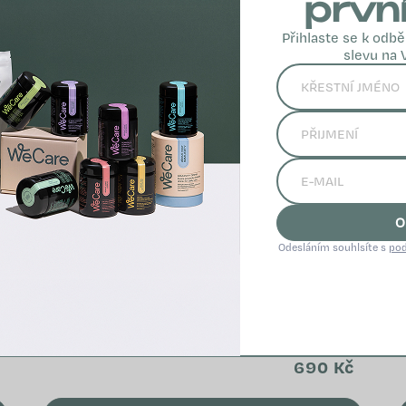
prvn
Přihlaste se k odbě
slevu na 
O
Odesláním souhlsíte s
pod
about your HEALTH: Vitamin
C complex
690 Kč