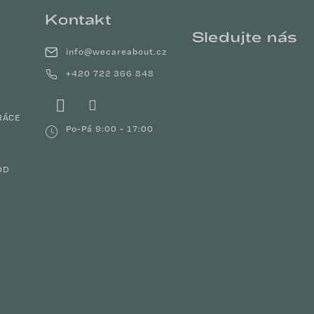
a
Kontakt
c
Sledujte nás
í
info
@
wecareabout.cz
p
+420 722 366 848
r
v
k
RÁCE
y
Po-Pá 9:00 - 17:00
v
ý
p
OD
i
s
u