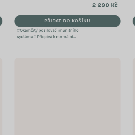
2 290 Kč
PŘIDAT DO KOŠÍKU
#Okamžitý posilovač imunitního
systému# Přispívá k normální
funkci imunitního systému
Napomáhá při oslabení
organismu Je vhodný při...