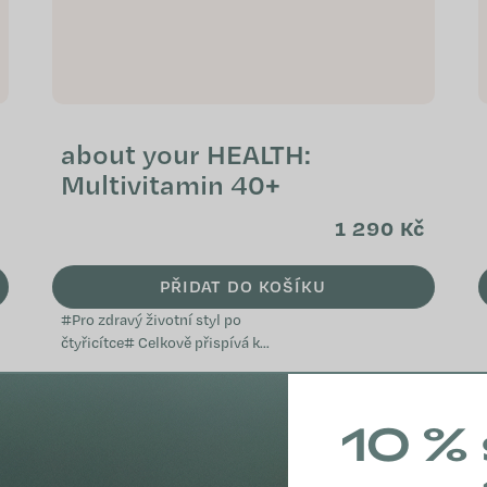
about your HEALTH:
Multivitamin 40+
1 290 Kč
PŘIDAT DO KOŠÍKU
#Pro zdravý životní styl po
čtyřicítce# Celkově přispívá k
dobrému stavu metabolismu
Pomáhá udržovat psychickou
pohodu Podporuje...
10 % 