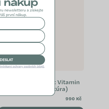
í nákup
ru newsletteru a získejte
Váš první nákup.
DESLAT
mínkami ochrany osobních údajů.
about your HEALTH: Vitamin
D3+K2 (2 měsíční kúra)
990 Kč