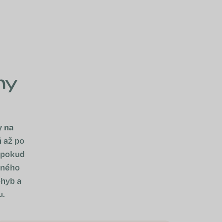
NÁKUPNÍ KOŠÍK
ny
y na
ů
až po
, pokud
čného
ohyb a
u.