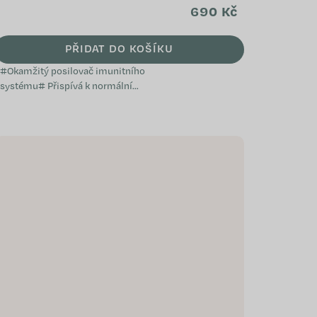
kúra)
690 Kč
PŘIDAT DO KOŠÍKU
#Okamžitý posilovač imunitního
systému# Přispívá k normální
funkci imunitního systému
Napomáhá při oslabení
organismu Je vhodný při...