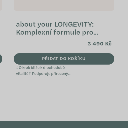
about your LONGEVITY:
Komplexní formule pro
podporu vitality buněk
3 490 Kč
PŘIDAT DO KOŠÍKU
#O krok blíže k dlouhodobé
vitalitě# Podporuje přirozený
energetický metabolismus
Přispívá k ochraně buněk před
oxidačním stresem Je...
O
v
l
á
d