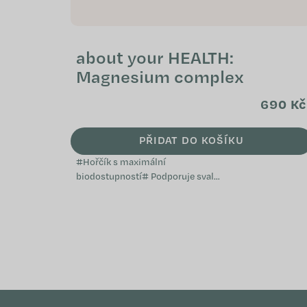
about your HEALTH:
Magnesium complex
690 Kč
PŘIDAT DO KOŠÍKU
#Hořčík s maximální
biodostupností# Podporuje svaly,
nervovou soustavu a
elektrolytickou rovnováhu
Pomáhá v období únavy, vyčerpání
a vyšší zátěže...
Z