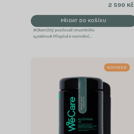
2 590 Kč
PŘIDAT DO KOŠÍKU
#Okamžitý posilovač imunitního
systému# Přispívá k normální
funkci imunitního systému
Napomáhá při oslabení
organismu Je vhodný při...
NOVINKA