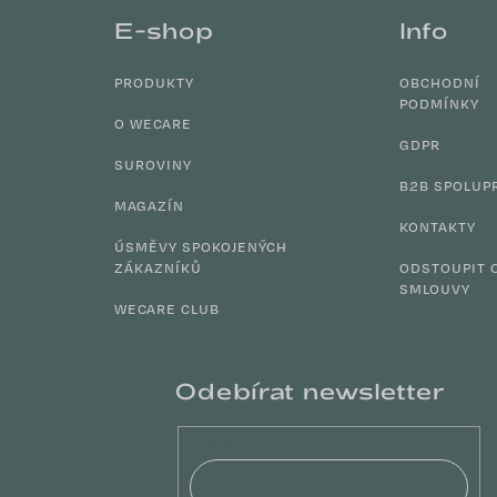
á
E-shop
Info
p
a
PRODUKTY
OBCHODNÍ
t
PODMÍNKY
í
O WECARE
GDPR
SUROVINY
B2B SPOLUP
MAGAZÍN
KONTAKTY
ÚSMĚVY SPOKOJENÝCH
ZÁKAZNÍKŮ
ODSTOUPIT 
SMLOUVY
WECARE CLUB
Odebírat newsletter
E-mail