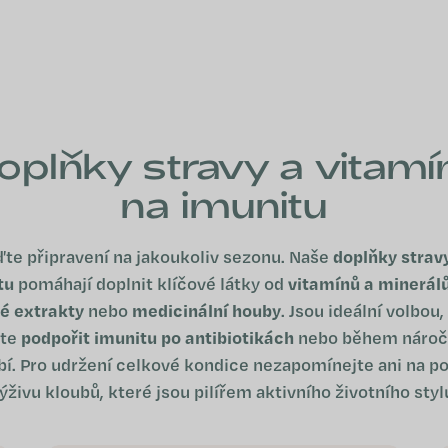
oplňky stravy a vitamí
na imunitu
te připravení na jakoukoliv sezonu. Naše
doplňky strav
tu
pomáhají doplnit klíčové látky od
vitamínů a minerál
né extrakty
nebo
medicinální houby
. Jsou ideální volbou
ete
podpořit imunitu po antibiotikách
nebo během náro
í. Pro udržení celkové kondice nezapomínejte ani na p
ýživu kloubů, které jsou pilířem aktivního životního styl