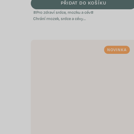
PŘIDAT DO KOŠÍKU
#Pro zdraví srdce, mozku a cév#
Chrání mozek, srdce a cévy
Pomáhá udržovat normální
hladinu cholesterolu v krvi
Podporuje imunitní...
NOVINKA