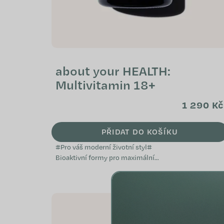
about your HEALTH:
Multivitamin 18+
1 290 Kč
PŘIDAT DO KOŠÍKU
#Pro váš moderní životní styl#
Bioaktivní formy pro maximální
biodostupnost Denní podpora
energie, celkové vitality a
imunitního systému...
NOVINKA