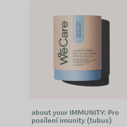
V
ý
p
i
s
p
r
o
d
u
k
t
ů
about your IMMUNITY: Pro
posílení imunity (tubus)