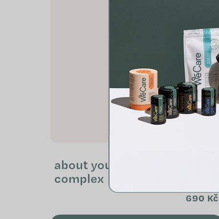
about your HEALTH: Omega
complex
690 Kč