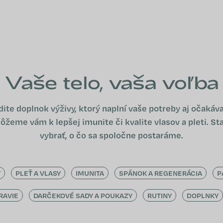
Vaše telo, vaša voľba
dite doplnok výživy, ktorý naplní vaše potreby aj očakáva
žeme vám k lepšej imunite či kvalite vlasov a pleti. Sta
vybrať, o čo sa spoločne postaráme.
Y
PLEŤ A VLASY
IMUNITA
SPÁNOK A REGENERÁCIA
P
RAVIE
DARČEKOVÉ SADY A POUKAZY
RUTINY
DOPLNKY