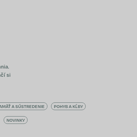
NÁKUPNÝ KOŠÍ
nia.
čí si
AMÄŤ A SÚSTREDENIE
POHYB A KĹBY
NOVINKY