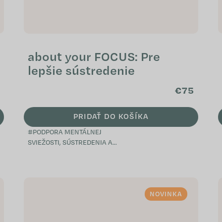
about your FOCUS: Pre
lepšie sústredenie
€75
PRIDAŤ DO KOŠÍKA
#PODPORA MENTÁLNEJ
SVIEŽOSTI, SÚSTREDENIA A
VITALITY# Podporuje kognitívne
funkcie, pamäť a sústredenie
Prispieva k pocitu mentálnej
sviežosti a...
NOVINKA