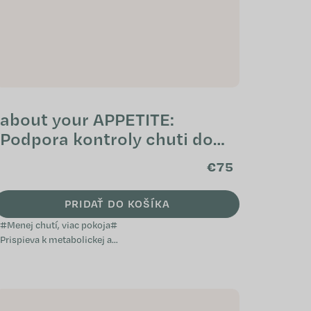
about your APPETITE:
Podpora kontroly chuti do
jedla a zdravého chudnutia
€75
PRIDAŤ DO KOŠÍKA
#Menej chutí, viac pokoja#
Prispieva k metabolickej a
psychickej rovnováhe Vedomá
kontrola chuti Podpora sýtosti a
režimu...