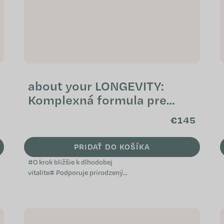
about your LONGEVITY:
Komplexná formula pre
podporu vitality buniek
€145
PRIDAŤ DO KOŠÍKA
#O krok bližšie k dlhodobej
vitalite# Podporuje prirodzený
energetický metabolizmus
Prispieva k ochrane buniek pred
oxidačným stresom Je...