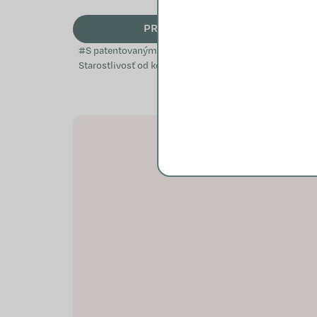
PRIDAŤ DO KOŠÍKA
#S patentovaným keratínom#
Starostlivosť od končekov ku
korienkom Zvyšuje kvalitu vlasov
Zamedzuje vypadávaniu vlasov
Unikátny...