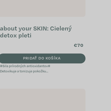
about your SKIN: Cielený
detox pleti
€70
PRIDAŤ DO KOŠÍKA
#Sila prírodných antioxidantov#
Detoxikuje a tonizuje pokožku
Pôsobí proti vzniku nedokonalostí
pleti Účinný proti zadržiavaniu
vody v...