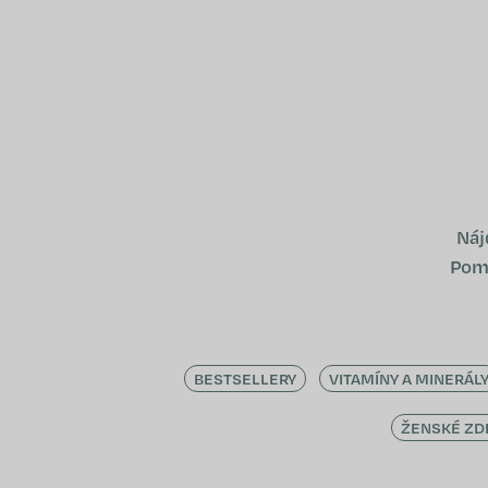
Prejsť
na
obsah
Náj
Pomô
BESTSELLERY
VITAMÍNY A MINERÁL
ŽENSKÉ ZD