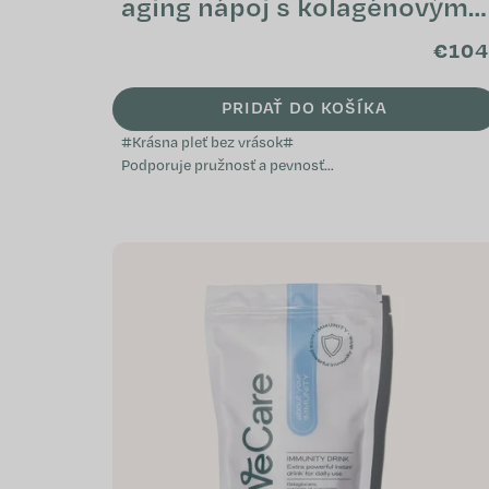
aging nápoj s kolagénovými
peptidmi (tubus)
€104
PRIDAŤ DO KOŠÍKA
#Krásna pleť bez vrások#
Podporuje pružnosť a pevnosť
pleti Napomáha k zdravému
vzhľadu vlasov a nechtov
Prispieva k ochrane buniek pred...