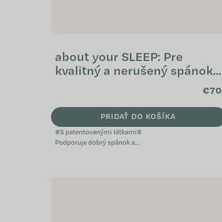
about your SLEEP: Pre
kvalitný a nerušený spánok
(2 mesačná kúra)
€70
PRIDAŤ DO KOŠÍKA
#S patentovanými látkami#
Podporuje dobrý spánok a
relaxáciu Prispieva k zníženiu
miery únavy a vyčerpania
Prispieva k normálnej...