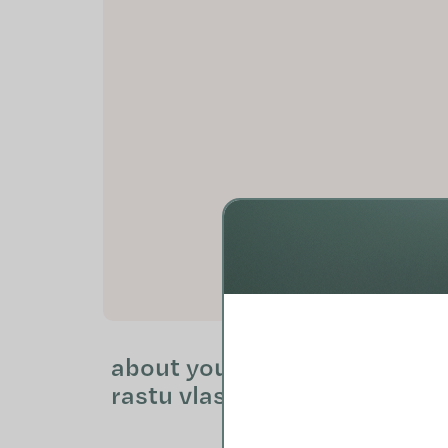
about your HAIR: Podpora
rastu vlasov
€70