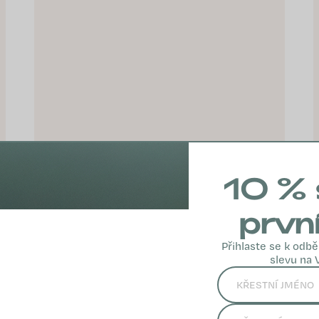
10 % 
prvn
Přihlaste se k odbě
about your MENOPAUSE: Pre
slevu na 
zlepšenie komfortu v
období menopauzy
€66