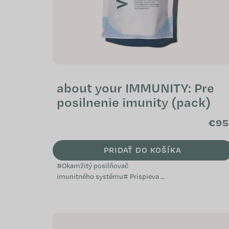
about your IMMUNITY: Pre
posilnenie imunity (pack)
€95
PRIDAŤ DO KOŠÍKA
#Okamžitý posilňovač
imunitného systému# Prispieva k
normálnej funkcii imunitného
systému Napomáha pri oslabení
organizmu Je vhodný pri...