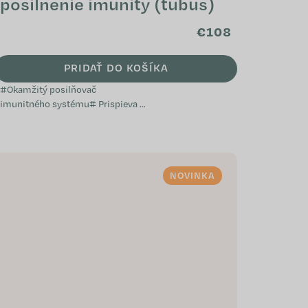
posilnenie imunity (tubus)
€108
PRIDAŤ DO KOŠÍKA
#Okamžitý posilňovač
imunitného systému# Prispieva k
normálnej funkcii imunitného
systému Napomáha pri oslabení
organizmu Je vhodný pri...
NOVINKA