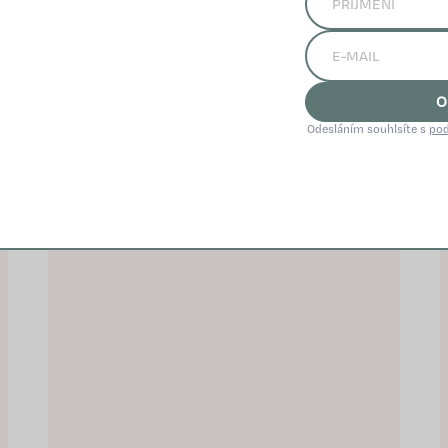
PRIDAŤ DO KOŠÍKA
#Sila prírodného zloženia#
Prispieva k menopauzálnemu
O
komfortu Prírodný a
Odesláním souhlsíte s
pod
nehormonálny Nespôsobuje
váhový prírastok...
NOVINKA