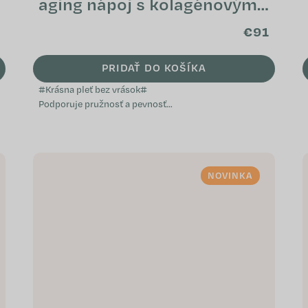
aging nápoj s kolagénovými
peptidmi (pack)
€91
PRIDAŤ DO KOŠÍKA
#Krásna pleť bez vrások#
Podporuje pružnosť a pevnosť
pleti Napomáha k zdravému
vzhľadu vlasov a nechtov
Prispieva k ochrane buniek pred...
NOVINKA