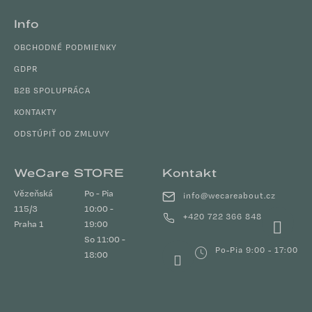
Info
OBCHODNÉ PODMIENKY
GDPR
B2B SPOLUPRÁCA
KONTAKTY
ODSTÚPIŤ OD ZMLUVY
WeCare STORE
Kontakt
Vězeňská
Po - Pia
info
@
wecareabout.cz
115/3
10:00 -
+420 722 366 848
Praha 1
19:00
So 11:00 -
Po-Pia 9:00 - 17:00
18:00