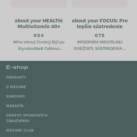
about your HEALTH:
about your FOCUS: Pre
Multivitamín 40+
lepšie sústredenie
€54
€75
#Pre zdravý životný štýl po
#PODPORA MENTÁLNEJ
štyridsiatke# Celkovo
SVIEŽOSTI, SÚSTREDENIA A
prispieva k dobrému stavu
VITALITY# Podporuje
metabolizmu Pomáha
kognitívne funkcie, pamäť a
Z
E-shop
udržiavať psychickú pohodu
sústredenie Prispieva k
á
Podporuje...
pocitu mentálnej sviežosti a...
PRODUKTY
p
ä
O WECARE
t
SUROVINY
i
MAGAZÍN
e
ÚSMEVY SPOKOJNÝCH
ZÁKAZNÍKOV
WECARE CLUB