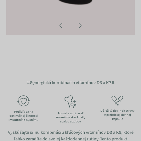
#Synergická kombinácia vitamínov D3 a K2#
Dôležitý doplnok stravy
Podieľa sa na
Pomáha udržiavať
v praktickej dennej
optimálnej činnosti
normálny stav kostí,
kapsule
imunitného systému
svalov a zubov
Vyskúšajte silnú kombináciu kľúčových vitamínov D3 a K2, ktoré
ľahko zaradíte do svojej každodennej rutiny. Tento produkt