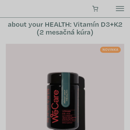
Prejsť
na
NÁKUPNÝ KOŠÍK
obsah
about your HEALTH: Vitamín D3+K2
(2 mesačná kúra)
NOVINKA