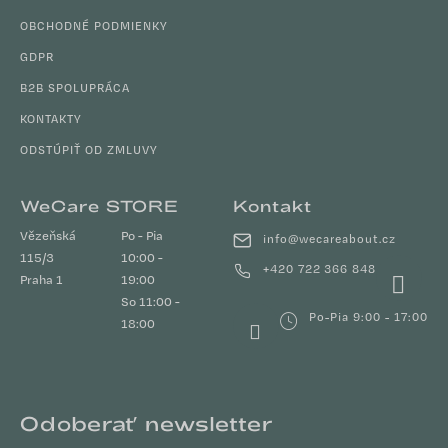
OBCHODNÉ PODMIENKY
GDPR
B2B SPOLUPRÁCA
KONTAKTY
ODSTÚPIŤ OD ZMLUVY
WeCare STORE
Kontakt
Vězeňská
Po - Pia
info
@
wecareabout.cz
115/3
10:00 -
+420 722 366 848
Praha 1
19:00
So 11:00 -
Po-Pia 9:00 - 17:00
18:00
Odoberať newsletter