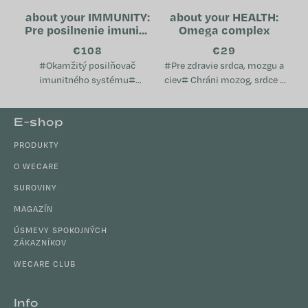
about your IMMUNITY:
about your HEALTH:
Pre posilnenie imunity
Omega complex
(tubus)
€108
€29
#Okamžitý posilňovač
#Pre zdravie srdca, mozgu a
imunitného systému#
ciev# Chráni mozog, srdce a
Prispieva k normálnej funkcii
cievy Pomáha udržiavať
imunitného systému
normálnu hladinu
Z
E-shop
Napomáha pri oslabení
cholesterolu v krvi Podporuje
á
organizmu Je vhodný pri...
imunitný...
PRODUKTY
p
ä
O WECARE
t
SUROVINY
i
MAGAZÍN
e
ÚSMEVY SPOKOJNÝCH
ZÁKAZNÍKOV
WECARE CLUB
Info