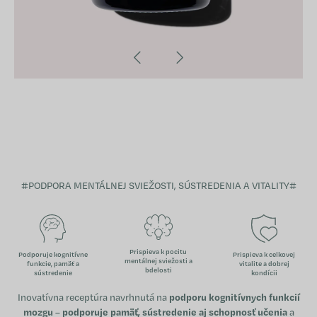
#PODPORA MENTÁLNEJ SVIEŽOSTI, SÚSTREDENIA A VITALITY#
Prispieva k pocitu
Podporuje kognitívne
Prispieva k celkovej
mentálnej sviežosti a
funkcie, pamäť a
vitalite a dobrej
bdelosti
sústredenie
kondícii
Inovatívna receptúra navrhnutá na
podporu kognitívnych funkcií
mozgu
–
podporuje pamäť, sústredenie aj schopnosť učenia
a