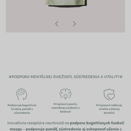
#PODPORA MENTÁLNEJ SVIEŽOSTI, SÚSTREDENIA A VITALITY#
Prispieva k pocitu
Podporuje kognitívne
Prispieva k celkovej
mentálnej sviežosti a
funkcie, pamäť a
vitalite a dobrej
bdelosti
sústredenie
kondícii
Inovatívna receptúra navrhnutá na
podporu kognitívnych funkcií
mozgu
–
podporuje pamäť, sústredenie aj schopnosť učenia
a