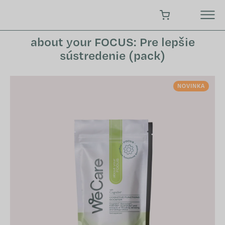
Prejsť
na
NÁKUPNÝ KOŠÍK
obsah
about your FOCUS: Pre lepšie
sústredenie (pack)
NOVINKA