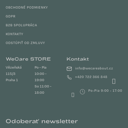
OBCHODNÉ PODMIENKY
GDPR
B2B SPOLUPRÁCA
KONTAKTY
ODSTÚPIŤ OD ZMLUVY
WeCare STORE
Kontakt
Vězeňská
Po - Pia
info
@
wecareabout.cz
115/3
10:00 -
+420 722 366 848
Praha 1
19:00
So 11:00 -
Po-Pia 9:00 - 17:00
18:00
Odoberať newsletter