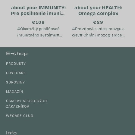
about your IMMUNITY:
about your HEALTH:
Pre posilnenie imunity
Omega complex
(tubus)
€108
€29
#Okamžitý posilňovač
#Pre zdravie srdca, mozgu a
imunitného systému#
ciev# Chráni mozog, srdce a
Prispieva k normálnej funkcii
cievy Pomáha udržiavať
imunitného systému
normálnu hladinu
Z
E-shop
Napomáha pri oslabení
cholesterolu v krvi Podporuje
á
organizmu Je vhodný pri...
imunitný...
PRODUKTY
p
ä
O WECARE
t
SUROVINY
i
MAGAZÍN
e
ÚSMEVY SPOKOJNÝCH
ZÁKAZNÍKOV
WECARE CLUB
Info