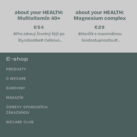
about your HEALTH:
about your HEALTH:
Multivitamín 40+
Magnesium complex
€54
€29
#Pre zdravý životný štýl po
#Horčík s maximálnou
štyridsiatke# Celkovo
biodostupnosťou#
prispieva k dobrému stavu
Podporuje svaly, nervovú
metabolizmu Pomáha
sústavu a elektrolytickú
Z
E-shop
udržiavať psychickú pohodu
rovnováhu -Pomáha v období
á
Podporuje...
únavy, vyčerpania a vyššej
PRODUKTY
p
záťaže...
ä
O WECARE
t
SUROVINY
i
MAGAZÍN
e
ÚSMEVY SPOKOJNÝCH
ZÁKAZNÍKOV
WECARE CLUB