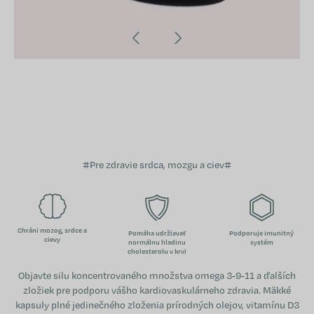
#Pre zdravie srdca, mozgu a ciev#
Chráni mozog, srdce a
Pomáha udržiavať
Podporuje imunitný
cievy
normálnu hladinu
systém
cholesterolu v krvi
Objavte silu koncentrovaného množstva omega 3-9-11 a ďalších
zložiek pre podporu vášho kardiovaskulárneho zdravia. Mäkké
kapsuly plné jedinečného zloženia prírodných olejov, vitamínu D3