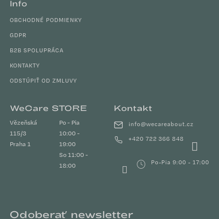
Info
OBCHODNÉ PODMIENKY
GDPR
B2B SPOLUPRÁCA
KONTAKTY
ODSTÚPIŤ OD ZMLUVY
WeCare STORE
Kontakt
Vězeňská
Po - Pia
info
@
wecareabout.cz
115/3
10:00 -
+420 722 366 848
Praha 1
19:00
So 11:00 -
Po-Pia 9:00 - 17:00
18:00
Odoberať newsletter