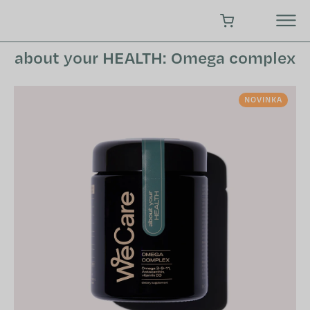
Prejsť
na
NÁKUPNÝ KOŠÍK
obsah
about your HEALTH: Omega complex
NOVINKA