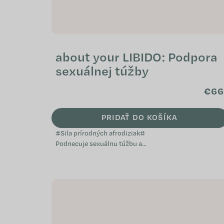
about your LIBIDO: Podpora
sexuálnej túžby
€66
PRIDAŤ DO KOŠÍKA
#Sila prírodných afrodiziak#
Podnecuje sexuálnu túžbu a
aktivitu Účinné prírodné
afrodiziakum Podporuje zdravý
reprodukčný systém...