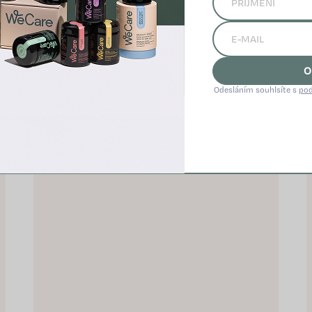
PRIDAŤ DO KOŠÍKA
#S patentovanými látkami#
Podporuje dobrý spánok a
O
relaxáciu Prispieva k zníženiu
Odesláním souhlsíte s
pod
miery únavy a vyčerpania
Prispieva k normálnej...
NOVINKA