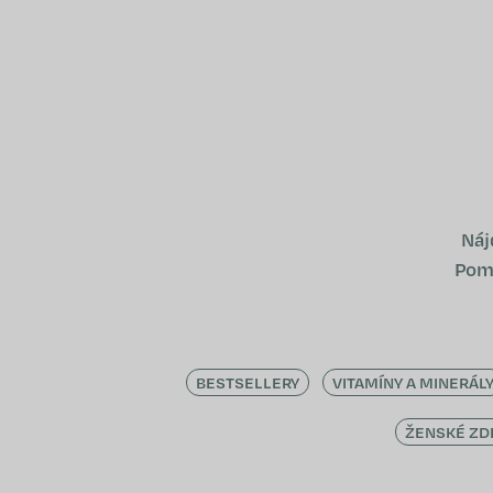
Prejsť
na
obsah
Náj
Pomô
BESTSELLERY
VITAMÍNY A MINERÁL
ŽENSKÉ ZD