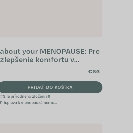
about your MENOPAUSE: Pre
zlepšenie komfortu v
období menopauzy
€66
PRIDAŤ DO KOŠÍKA
#Sila prírodného zloženia#
Prispieva k menopauzálnemu
komfortu Prírodný a
nehormonálny Nespôsobuje
váhový prírastok...