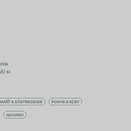
NÁKUPNÝ KOŠÍ
nia.
čí si
AMÄŤ A SÚSTREDENIE
POHYB A KĹBY
NOVINKY