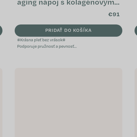
aging nápoj s kolagénovými
peptidmi (pack)
€91
PRIDAŤ DO KOŠÍKA
#Krásna pleť bez vrások#
Podporuje pružnosť a pevnosť
pleti Napomáha k zdravému
vzhľadu vlasov a nechtov
Prispieva k ochrane buniek pred...