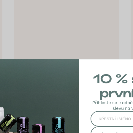
10 % 
prvn
Přihlaste se k odbě
about your SLEEP: Pre
slevu na 
kvalitný a nerušený spánok
(2 mesačná kúra)
€70