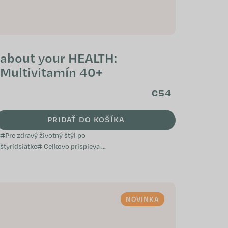
about your HEALTH:
Multivitamín 40+
€54
PRIDAŤ DO KOŠÍKA
#Pre zdravý životný štýl po
štyridsiatke# Celkovo prispieva k
dobrému stavu metabolizmu
Pomáha udržiavať psychickú
pohodu Podporuje...
NOVINKA