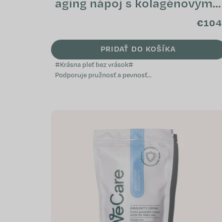
aging nápoj s kolagénovými
peptidmi (tubus)
€104
PRIDAŤ DO KOŠÍKA
#Krásna pleť bez vrások#
Podporuje pružnosť a pevnosť
pleti Napomáha k zdravému
vzhľadu vlasov a nechtov
Prispieva k ochrane buniek pred...