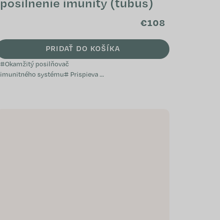
posilnenie imunity (tubus)
€108
PRIDAŤ DO KOŠÍKA
#Okamžitý posilňovač
imunitného systému# Prispieva k
normálnej funkcii imunitného
systému Napomáha pri oslabení
organizmu Je vhodný pri...