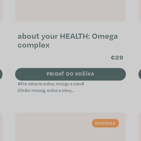
about your HEALTH: Omega
complex
€29
PRIDAŤ DO KOŠÍKA
#Pre zdravie srdca, mozgu a ciev#
Chráni mozog, srdce a cievy
Pomáha udržiavať normálnu
hladinu cholesterolu v krvi
Podporuje imunitný...
NOVINKA