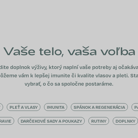
Vaše telo, vaša voľba
dite doplnok výživy, ktorý naplní vaše potreby aj očakáva
žeme vám k lepšej imunite či kvalite vlasov a pleti. Sta
vybrať, o čo sa spoločne postaráme.
Y
PLEŤ A VLASY
IMUNITA
SPÁNOK A REGENERÁCIA
P
RAVIE
DARČEKOVÉ SADY A POUKAZY
RUTINY
DOPLNKY