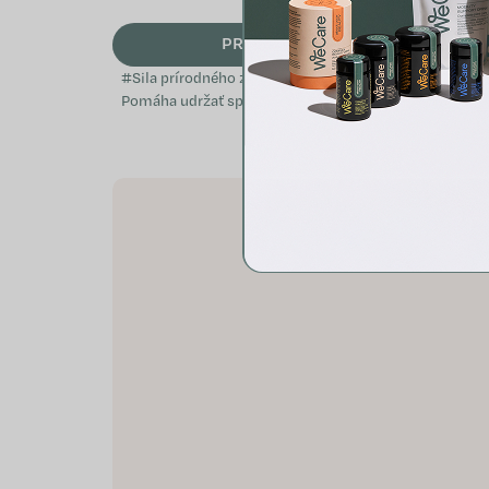
PRIDAŤ DO KOŠÍKA
#Sila prírodného zloženia#
Pomáha udržať správnu
hormonálnu rovnováhu Upravuje
menštruačný cyklus Priaznivo
ovplyvňuje plynatosť aj...