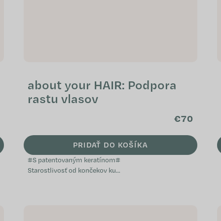
about your HAIR: Podpora
rastu vlasov
€70
PRIDAŤ DO KOŠÍKA
#S patentovaným keratínom#
Starostlivosť od končekov ku
korienkom Zvyšuje kvalitu vlasov
Zamedzuje vypadávaniu vlasov
Unikátny...