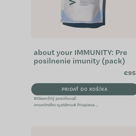
about your IMMUNITY: Pre
posilnenie imunity (pack)
€95
PRIDAŤ DO KOŠÍKA
#Okamžitý posilňovač
imunitného systému# Prispieva k
normálnej funkcii imunitného
systému Napomáha pri oslabení
organizmu Je vhodný pri...