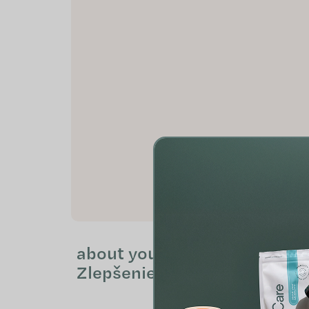
about your PERIOD:
Zlepšenie komfortu pri
menštruácii
€75