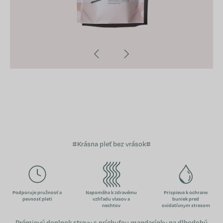
#Krásna pleť bez vrások#
Podporuje pružnosť a
Napomáha k zdravému
Prispieva k ochrane
pevnosť pleti
vzhľadu vlasov a
buniek pred
nechtov
oxidatívnym stresom
Prémiový doplnok stravy s príchuťou mandarínky na dlhodobú