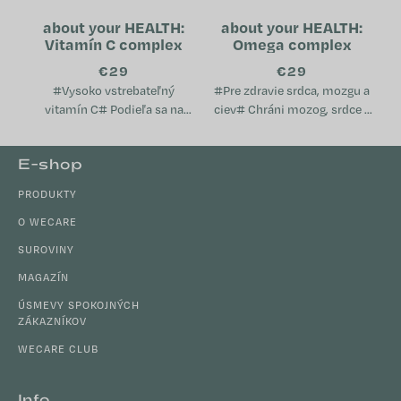
about your HEALTH:
about your HEALTH:
Vitamín C complex
Omega complex
€29
€29
#Vysoko vstrebateľný
#Pre zdravie srdca, mozgu a
vitamín C# Podieľa sa na
ciev# Chráni mozog, srdce a
ochrane buniek pred
cievy Pomáha udržiavať
oxidatívnym stresom
normálnu hladinu
Z
E-shop
Pomáha znižovať únavu a
cholesterolu v krvi Podporuje
á
vyčerpanie Prispieva k...
imunitný...
PRODUKTY
p
ä
O WECARE
t
SUROVINY
i
MAGAZÍN
e
ÚSMEVY SPOKOJNÝCH
ZÁKAZNÍKOV
WECARE CLUB
Info