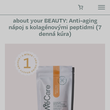
Prejsť
na
NÁKUPNÝ KOŠÍK
obsah
about your BEAUTY: Anti-aging
nápoj s kolagénovými peptidmi (7
denná kúra)