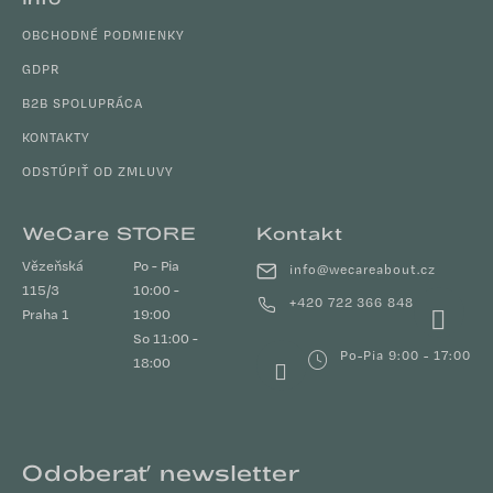
OBCHODNÉ PODMIENKY
GDPR
B2B SPOLUPRÁCA
KONTAKTY
ODSTÚPIŤ OD ZMLUVY
WeCare STORE
Kontakt
Vězeňská
Po - Pia
info
@
wecareabout.cz
115/3
10:00 -
+420 722 366 848
Praha 1
19:00
So 11:00 -
Po-Pia 9:00 - 17:00
18:00
Odoberať newsletter