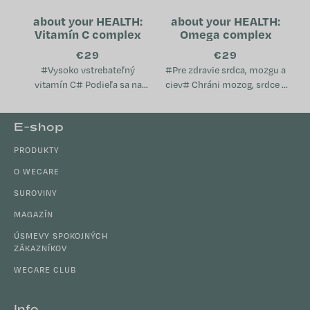
about your HEALTH:
about your HEALTH:
Vitamín C complex
Omega complex
€29
€29
#Vysoko vstrebateľný
#Pre zdravie srdca, mozgu a
vitamín C# Podieľa sa na
ciev# Chráni mozog, srdce a
ochrane buniek pred
cievy Pomáha udržiavať
oxidatívnym stresom
normálnu hladinu
Z
E-shop
Pomáha znižovať únavu a
cholesterolu v krvi Podporuje
á
vyčerpanie Prispieva k...
imunitný...
PRODUKTY
p
ä
O WECARE
t
SUROVINY
i
MAGAZÍN
e
ÚSMEVY SPOKOJNÝCH
ZÁKAZNÍKOV
WECARE CLUB
Info