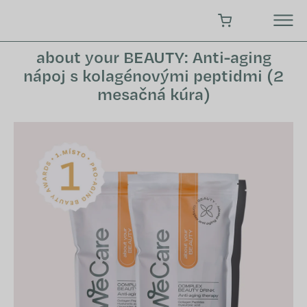
Prejsť
na
NÁKUPNÝ KOŠÍK
obsah
about your BEAUTY: Anti-aging
nápoj s kolagénovými peptidmi (2
mesačná kúra)