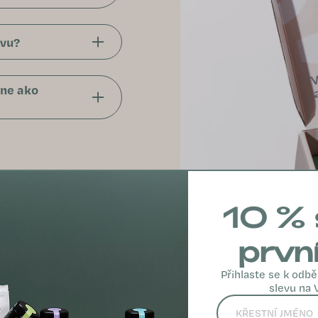
avu?
ne ako
10 % 
prvn
Přihlaste se k odbě
slevu na 