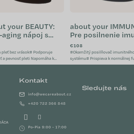
ut your BEAUTY:
about your IMMUN
-aging nápoj s
Pre posilnenie im
agénovými
(tubus)
€108
idmi (tubus)
eť bez vrások# Podporuje
#Okamžitý posilňovač imunitnéh
pevnosť pleti Napomáha k
systému# Prispieva k normálnej funkcii
u vzhľadu vlasov a nechtov
imunitného systému Napomáha pri
a k ochrane buniek pred...
oslabení organizmu Je vhodný pri..
Kontakt
Sledujte nás
info
@
wecareabout.cz
+420 722 366 848
RÁCA
Po-Pia 9:00 - 17:00