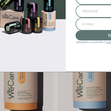
Súvisiaci tovar
O
Odesláním souhlsíte s
pod