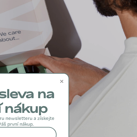
×
sleva na
í nákup
ru newsletteru a získejte
Váš první nákup.