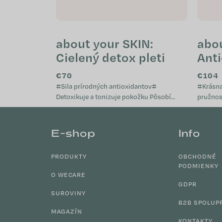
about your SKIN:
abo
Cielený detox pleti
Anti
kol
€70
€104
pept
#Sila prírodných antioxidantov#
#Krásna pl
Detoxikuje a tonizuje pokožku Pôsobí
pružnosť a 
proti vzniku nedokonalostí pleti Účinný
zdravém
Z
proti zadržiavaniu vody v...
Prispiev
á
E-shop
Info
p
ä
PRODUKTY
OBCHODNÉ
t
PODMIENKY
i
O WECARE
GDPR
e
SUROVINY
B2B SPOLUP
MAGAZÍN
KONTAKTY