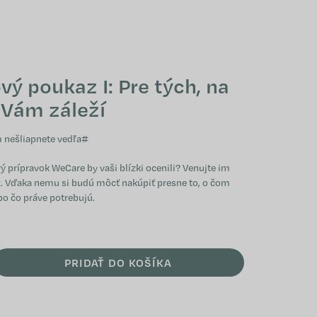
NÁKUPNÝ KOŠÍ
ý poukaz I: Pre tých, na
 Vám záleží
m nešliapnete vedľa
#
torý prípravok WeCare by vaši blízki ocenili? Venujte im
. Vďaka nemu si budú môcť nakúpiť presne to, o čom
bo čo práve potrebujú.
PRIDAŤ DO KOŠÍKA