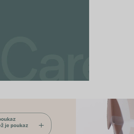
 poukaz
ež je poukaz