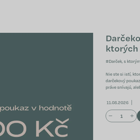
Darčekov
ktorých
#
Darček, s ktorý
Nie ste si istí, k
darčekový poukaz
práve snívajú, ale
11.08.2026