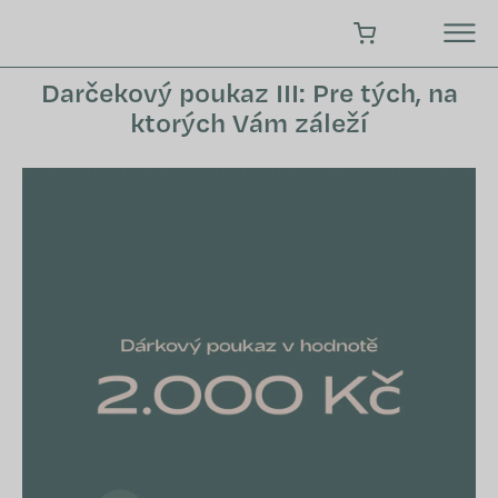
Prejsť
na
NÁKUPNÝ KOŠÍK
obsah
Darčekový poukaz III: Pre tých, na
ktorých Vám záleží