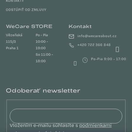
KONTAKTY
ODSTÚPIŤ OD ZMLUVY
WeCare STORE
Kontakt
Vězeňská
Po - Pia
info
@
wecareabout.cz
115/3
10:00 -
+420 722 366 848
Praha 1
19:00
So 11:00 -
Po-Pia 9:00 - 17:00
18:00
Odoberať newsletter
Email
Vložením e-mailu súhlasíte s
podmienkami