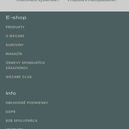
Prispieva k normálnej funkcii
komfortu Prírodný a
imunitného systému
nehormonálny Nespôsobuje
Z
E-shop
Napomáha pri oslabení
váhový prírastok...
á
organizmu Je vhodný pri...
PRODUKTY
p
ä
O WECARE
t
SUROVINY
i
MAGAZÍN
e
ÚSMEVY SPOKOJNÝCH
ZÁKAZNÍKOV
WECARE CLUB
Info
OBCHODNÉ PODMIENKY
GDPR
B2B SPOLUPRÁCA