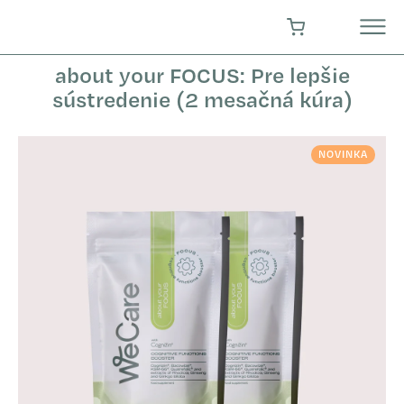
Prejsť
na
NÁKUPNÝ KOŠÍK
obsah
about your FOCUS: Pre lepšie
sústredenie (2 mesačná kúra)
NOVINKA