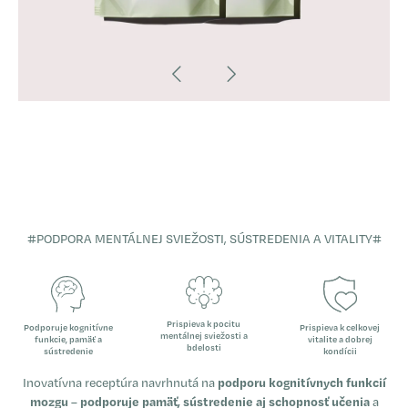
#PODPORA MENTÁLNEJ SVIEŽOSTI, SÚSTREDENIA A VITALITY#
Prispieva k pocitu
Podporuje kognitívne
Prispieva k celkovej
mentálnej sviežosti a
funkcie, pamäť a
vitalite a dobrej
bdelosti
sústredenie
kondícii
Inovatívna receptúra navrhnutá na
podporu kognitívnych funkcií
mozgu
–
podporuje pamäť, sústredenie aj schopnosť učenia
a