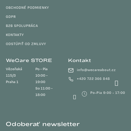
OBCHODNÉ PODMIENKY
GDPR
B2B SPOLUPRÁCA
KONTAKTY
ODSTÚPIŤ OD ZMLUVY
WeCare STORE
Kontakt
Vězeňská
Po - Pia
info
@
wecareabout.cz
115/3
10:00 -
+420 722 366 848
Praha 1
19:00
So 11:00 -
Po-Pia 9:00 - 17:00
18:00
Odoberať newsletter