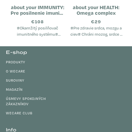
about your IMMUNITY:
about your HEALTH:
Pre posilnenie imunity
Omega complex
(tubus)
€108
€29
#Okamžitý posilňovač
#Pre zdravie srdca, mozgu a
imunitného systému#
ciev# Chráni mozog, srdce a
Prispieva k normálnej funkcii
cievy Pomáha udržiavať
imunitného systému
normálnu hladinu
Z
E-shop
Napomáha pri oslabení
cholesterolu v krvi Podporuje
á
organizmu Je vhodný pri...
imunitný...
PRODUKTY
p
ä
O WECARE
t
SUROVINY
i
MAGAZÍN
e
ÚSMEVY SPOKOJNÝCH
ZÁKAZNÍKOV
WECARE CLUB
Info