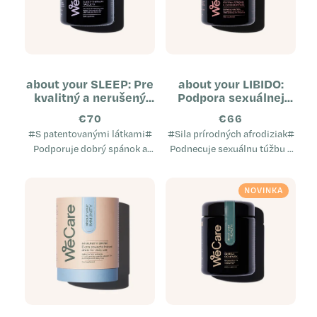
about your SLEEP: Pre
about your LIBIDO:
kvalitný a nerušený
Podpora sexuálnej
spánok (2 mesačná
túžby
€70
€66
kúra)
#S patentovanými látkami#
#Sila prírodných afrodiziak#
Podporuje dobrý spánok a
Podnecuje sexuálnu túžbu a
relaxáciu Prispieva k zníženiu
aktivitu Účinné prírodné
miery únavy a vyčerpania
afrodiziakum Podporuje
NOVINKA
Prispieva k normálnej...
zdravý reprodukčný systém...