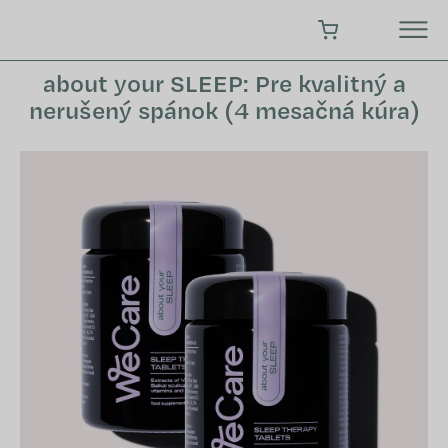
Prejsť
na
NÁKUPNÝ KOŠÍK
obsah
about your SLEEP: Pre kvalitný a
nerušený spánok (4 mesačná kúra)