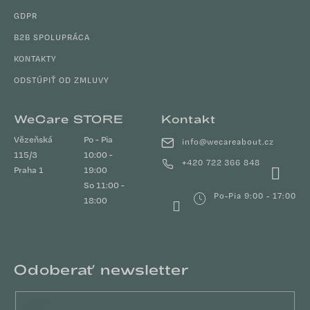
GDPR
B2B SPOLUPRÁCA
KONTAKTY
ODSTÚPIŤ OD ZMLUVY
WeCare STORE
Kontakt
Vězeňská
Po - Pia
info
@
wecareabout.cz
115/3
10:00 -
+420 722 366 848
Praha 1
19:00
So 11:00 -
Po-Pia 9:00 - 17:00
18:00
Odoberať newsletter
Email