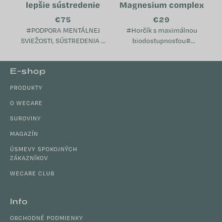
lepšie sústredenie
Magnesium complex
€75
€29
#PODPORA MENTÁLNEJ
#Horčík s maximálnou
SVIEŽOSTI, SÚSTREDENIA A
biodostupnosťou#
VITALITY# Podporuje
Podporuje svaly, nervovú
kognitívne funkcie, pamäť a
sústavu a elektrolytickú
Z
E-shop
sústredenie Prispieva k
rovnováhu -Pomáha v období
á
pocitu mentálnej sviežosti a...
únavy, vyčerpania a vyššej
PRODUKTY
p
záťaže...
ä
O WECARE
t
SUROVINY
i
MAGAZÍN
e
ÚSMEVY SPOKOJNÝCH
ZÁKAZNÍKOV
WECARE CLUB
Info
OBCHODNÉ PODMIENKY