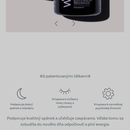
#S patentovanými látkami#
Prispieva k zníženiu
miery únavy a
Podporuje dobrý
Prispieva k normálnej
vyčerpania
spánok a relaxáciu
psychickej činnosti
Podporuje kvalitný spánok a uľahčuje zaspávanie. Vďaka tomu sa
zobudíte do nového dňa odpočinutí a plní energie.