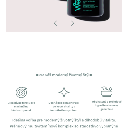
#Pre váš moderný životný štýl#
Obohatené o prémiové
Bioaktívne formy pre
Denná podpora energie,
ingrediencie novej
maximálnu
celkovej vitality a
generácie
biodostupnosť
imunitného systému
Ideálna voľba pre moderný životný štýl a dlhodobú vitalitu.
Prémiový multivitamínový komplex so starostlivo vybranými