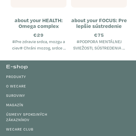
about your HEALTH:
about your FOCUS: Pre
Omega complex
lepšie sústredenie
€29
€75
#Pre zdravie srdca, mozgu a
#PODPORA MENTÁLNEJ
ciev# Chráni mozog, srdce a
SVIEŽOSTI, SÚSTREDENIA A
cievy Pomáha udržiavať
VITALITY# Podporuje
normálnu hladinu
kognitívne funkcie, pamäť a
Z
E-shop
cholesterolu v krvi Podporuje
sústredenie Prispieva k
á
imunitný...
pocitu mentálnej sviežosti a...
PRODUKTY
p
ä
O WECARE
t
SUROVINY
i
MAGAZÍN
e
ÚSMEVY SPOKOJNÝCH
ZÁKAZNÍKOV
WECARE CLUB