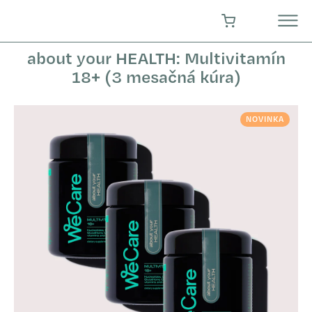
Prejsť
na
NÁKUPNÝ KOŠÍK
obsah
about your HEALTH: Multivitamín
18+ (3 mesačná kúra)
NOVINKA