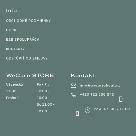
Info
OBCHODNÉ PODMIENKY
GDPR
B2B SPOLUPRÁCA
KONTAKTY
ODSTÚPIŤ OD ZMLUVY
WeCare STORE
Kontakt
Vězeňská
Po - Pia
info
@
wecareabout.cz
115/3
10:00 -
+420 722 366 848
Praha 1
19:00
So 11:00 -
Po-Pia 9:00 - 17:00
18:00