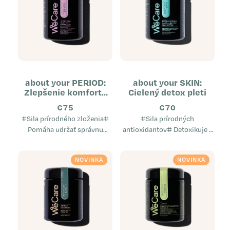
about your PERIOD:
about your SKIN:
Zlepšenie komfortu
Cielený detox pleti
pri menštruácii
€75
€70
#Sila prírodného zloženia#
#Sila prírodných
Pomáha udržať správnu
antioxidantov# Detoxikuje a
hormonálnu rovnováhu
tonizuje pokožku Pôsobí
Upravuje menštruačný cyklus
proti vzniku nedokonalostí
NOVINKA
NOVINKA
Priaznivo ovplyvňuje
pleti Účinný proti
plynatosť aj...
zadržiavaniu vody v...