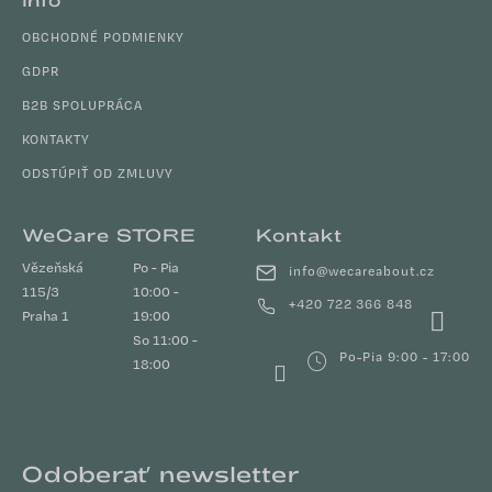
OBCHODNÉ PODMIENKY
GDPR
B2B SPOLUPRÁCA
KONTAKTY
ODSTÚPIŤ OD ZMLUVY
WeCare STORE
Kontakt
Vězeňská
Po - Pia
info
@
wecareabout.cz
115/3
10:00 -
+420 722 366 848
Praha 1
19:00
So 11:00 -
Po-Pia 9:00 - 17:00
18:00
Odoberať newsletter