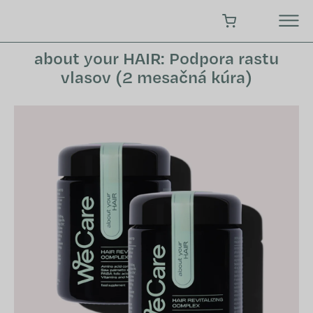
Prejsť
na
NÁKUPNÝ KOŠÍK
obsah
about your HAIR: Podpora rastu
vlasov (2 mesačná kúra)