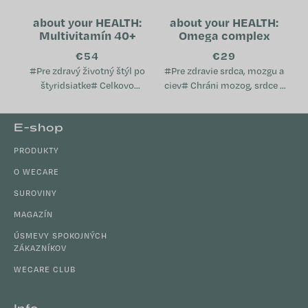
about your HEALTH:
about your HEALTH:
Multivitamín 40+
Omega complex
€54
€29
#Pre zdravý životný štýl po
#Pre zdravie srdca, mozgu a
štyridsiatke# Celkovo
ciev# Chráni mozog, srdce a
prispieva k dobrému stavu
cievy Pomáha udržiavať
metabolizmu Pomáha
normálnu hladinu
Z
E-shop
udržiavať psychickú pohodu
cholesterolu v krvi Podporuje
á
Podporuje...
imunitný...
PRODUKTY
p
ä
O WECARE
t
SUROVINY
i
MAGAZÍN
e
ÚSMEVY SPOKOJNÝCH
ZÁKAZNÍKOV
WECARE CLUB
Info