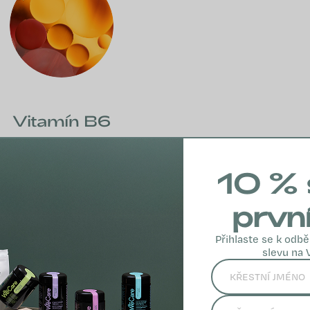
Vitamín B6
Vitamín B6
podporuje nervovú
10 % 
sústavu, psychickú
činnosť, energetický
prvn
metabolizmus a
imunitný systém.
Přihlaste se k odbě
slevu na 
VIAC INFO