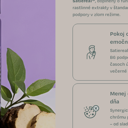
Satiereal
, doplnený o fu
rastlinné extrakty v štand
podpory v zlom režime.
Pokoj 
emočné
Satiereal
B6 podpo
časoch ú
večerné 
Menej 
dňa
Synergic
chrómu p
– od slad