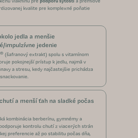
nkčnú vlákninu pre
podporu sýtosti
a prémiové
ardizovanej kvalite pre komplexné poňatie
okolo jedla a menšie
/impulzívne jedenie
®
(šafranový extrakt) spolu s vitamínom
ruje pokojnejší prístup k jedlu, najmä v
navy a stresu, kedy najčastejšie prichádza
snackovanie.
chutí a menší ťah na sladké počas
ká kombinácia berberínu, gymnémy a
odporuje kontrolu chutí z viacerých strán
kej preferencie až po stabilitu počas dňa,