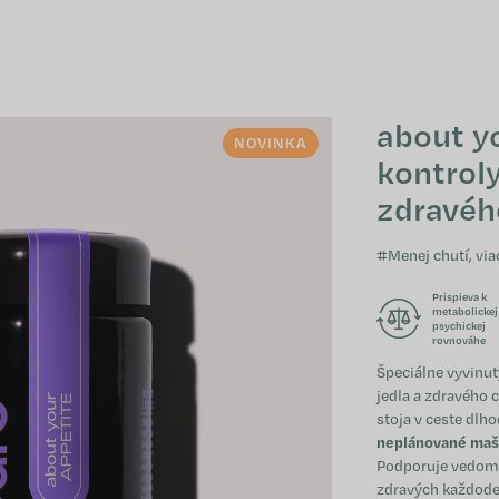
about y
NOVINKA
kontroly
zdravéh
#Menej chutí, vi
Prispieva k
metabolickej
psychickej
rovnováhe
Špeciálne vyvinut
jedla a zdravého c
stoja v ceste dl
neplánované mašk
Podporuje vedome
zdravých každode