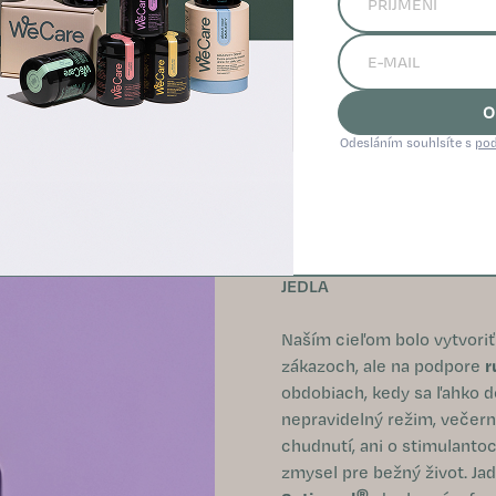
O
Odesláním souhlsíte s
pod
PODPORA KONTROLY CHUT
JEDLA
Naším cieľom bolo vytvori
zákazoch, ale na podpore
r
obdobiach, kedy sa ľahko d
nepravidelný režim, večern
chudnutí, ani o stimulantoc
zmysel pre bežný život. Ja
®