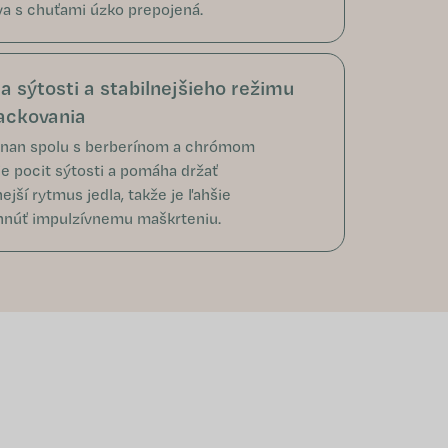
va s chuťami úzko prepojená.
a sýtosti a stabilnejšieho režimu
ackovania
nan spolu s berberínom a chrómom
e pocit sýtosti a pomáha držať
ejší rytmus jedla, takže je ľahšie
hnúť impulzívnemu maškrteniu.