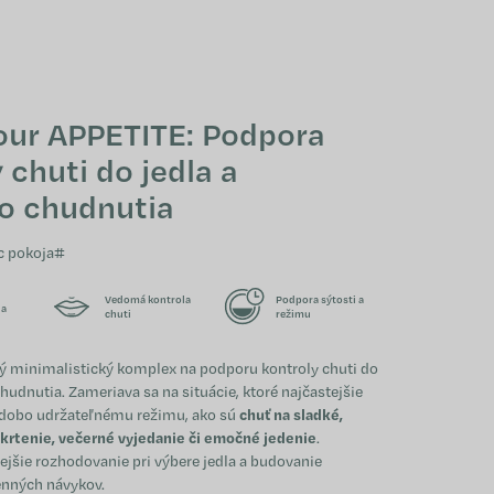
NÁKUPNÝ KOŠÍ
our APPETITE: Podpora
 chuti do jedla a
o chudnutia
ac pokoja#
Vedomá kontrola
Podpora sýtosti a
 a
chuti
režimu
ý minimalistický komplex na podporu kontroly chuti do
hudnutia. Zameriava sa na situácie, ktoré najčastejšie
hodobo udržateľnému režimu, ako sú
chuť na sladké,
rtenie, večerné vyjedanie či emočné jedenie
.
jšie rozhodovanie pri výbere jedla a budovanie
nných návykov.