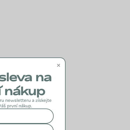
×
sleva na
í nákup
ru newsletteru a získejte
Váš první nákup.