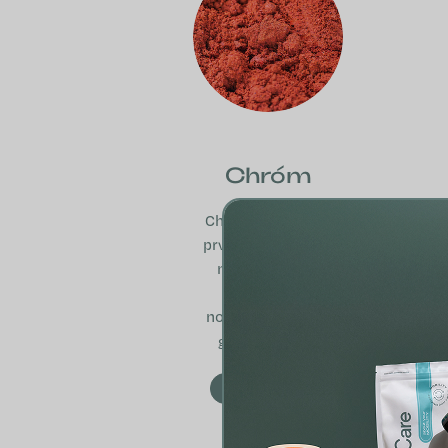
Chróm
Chróm je stopový
prvok dôležitý pre
metabolizmus
makroživín a
normálnu hladinu
glukózy v krvi.
VIAC INFO