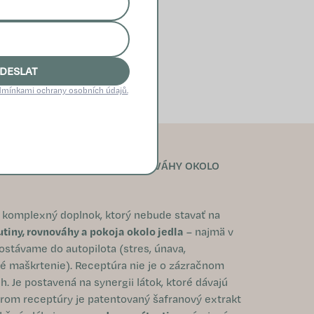
DESLAT
mínkami ochrany osobních údajů.
I, SÝTOSTI A EMOČNEJ ROVNOVÁHY OKOLO
ť komplexný doplnok, ktorý nebude stavať na
utiny, rovnováhy a pokoja okolo jedla
– najmä v
ostávame do autopilota (stres, únava,
é maškrtenie). Receptúra nie je o zázračnom
h. Je postavená na synergii látok, ktoré dávajú
drom receptúry je patentovaný šafranový extrakt