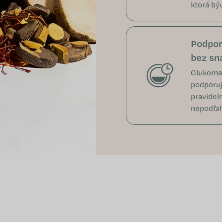
ktorá bý
Podpor
bez sn
Glukoma
podporuj
pravideln
nepodľa