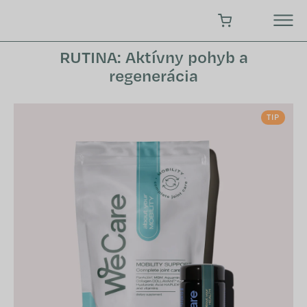
Prejsť
na
NÁKUPNÝ KOŠÍK
obsah
RUTINA: Aktívny pohyb a
regenerácia
TIP