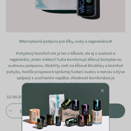
#Komplexná podpora pre kĺby, svaly a regeneráciu#
Pohybový komfort nie je len o kĺboch, ale aj o svaloch a
regenerácii, preto niektorí ľudia kombinujú kĺbový komplex so
svalovou podporou. Mobility cieli na kĺbové štruktúry a komfort
pohybu, horčík prispieva k správnej funkcii svalov a nervov a býva
spájaný s uvoľnením napätia. Vhodnosť kombinácie je
individuálna podľa záťaže a potrieb.
×
12.08.2026
PRIDAŤ DO KOŠÍKA