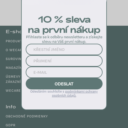
10 % sleva
na první nákup
Z
E-shop
á
Přihlaste se k odběru newsletteru a získejte
PRODUKTY
slevu na Váš první nákup.
p
ä
O WECARE
t
SUROVINY
i
MAGAZÍN
e
ÚSMEVY SPOKOJNÝCH
ZÁKAZNÍKOV
ODESLAT
WECARE CLUB
Odesláním souhlsíte s
podmínkami ochrany
osobních údajů.
Info
OBCHODNÉ PODMIENKY
GDPR