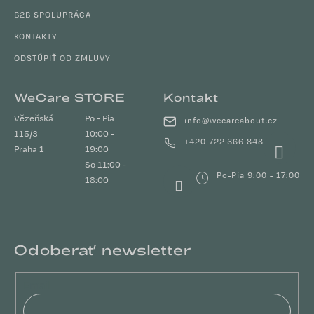
B2B SPOLUPRÁCA
KONTAKTY
ODSTÚPIŤ OD ZMLUVY
WeCare STORE
Kontakt
Vězeňská
Po - Pia
info
@
wecareabout.cz
115/3
10:00 -
+420 722 366 848
Praha 1
19:00
So 11:00 -
Po-Pia 9:00 - 17:00
18:00
Odoberať newsletter
Email