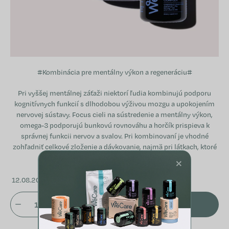
#Kombinácia pre mentálny výkon a regeneráciu#
Pri vyššej mentálnej záťaži niektorí ľudia kombinujú podporu
kognitívnych funkcií s dlhodobou výživou mozgu a upokojením
nervovej sústavy. Focus cieli na sústredenie a mentálny výkon,
omega-3 podporujú bunkovú rovnováhu a horčík prispieva k
správnej funkcii nervov a svalov. Pri kombinovaní je vhodné
zohľadniť celkové zloženie a dávkovanie, najmä pri látkach, ktoré
sa môžu prekrývať.
×
12.08.2026
PRIDAŤ DO KOŠÍKA