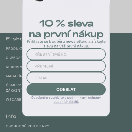
10 % sleva
na první nákup
Z
E-shop
Přihlaste se k odběru newsletteru a získejte
á
slevu na Váš první nákup.
PRODUKTY
p
ä
O WECARE
t
SUROVINY
i
MAGAZÍN
e
ÚSMEVY SPOKOJNÝCH
ODESLAT
ZÁKAZNÍKOV
Odesláním souhlsíte s
podmínkami ochrany
WECARE CLUB
osobních údajů.
Info
OBCHODNÉ PODMIENKY