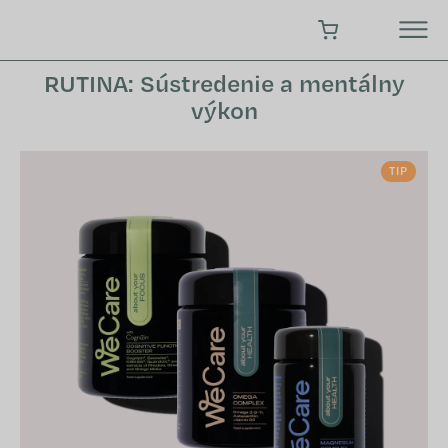
Prejsť
na
NÁKUPNÝ KOŠÍK
obsah
RUTINA: Sústredenie a mentálny
výkon
TIP