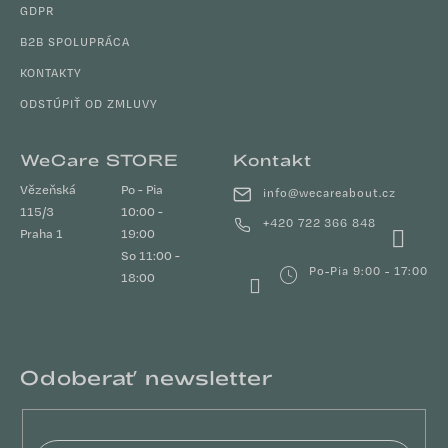
GDPR
B2B SPOLUPRÁCA
KONTAKTY
ODSTÚPIŤ OD ZMLUVY
WeCare STORE
Kontakt
Vězeňská
Po - Pia
info
@
wecareabout.cz
115/3
10:00 -
+420 722 366 848
Praha 1
19:00
So 11:00 -
Po-Pia 9:00 - 17:00
18:00
Odoberať newsletter
Email