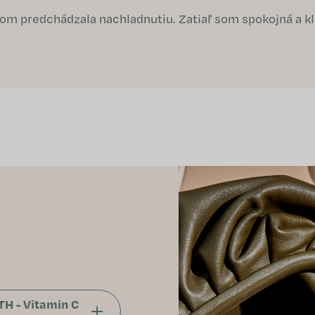
 som predchádzala nachladnutiu. Zatiaľ som spokojná a kl
H - Vitamin C