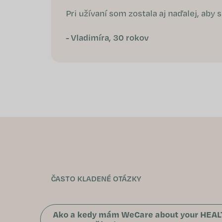
Pri užívaní som zostala aj naďalej, aby
- Vladimíra, 30 rokov
ČASTO KLADENÉ OTÁZKY
Ako a kedy mám WeCare about your HEALT