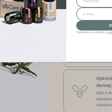
Vďaka šp
obalený 
časticam
zaisťuje
O
Odesláním souhlsíte s
pod
Maximá
dostup
Zaistená
prírodný
Optimá
dennej
350 % R
množstvo
všetkých