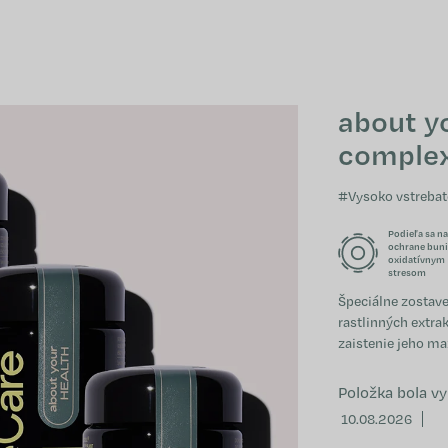
about y
complex
#Vysoko vstrebat
Podieľa sa na
ochrane buni
oxidatívnym
stresom
Špeciálne zostav
rastlinných extra
zaistenie jeho ma
Položka bola v
10.08.2026