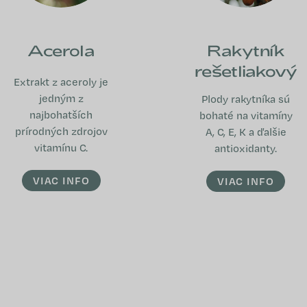
Acerola
Rakytník
rešetliakový
Extrakt z aceroly je
jedným z
Plody rakytníka sú
najbohatších
bohaté na vitamíny
prírodných zdrojov
A, C, E, K a ďalšie
vitamínu C.
antioxidanty.
VIAC INFO
VIAC INFO