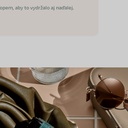
vzalo čo 
opem, aby to vydržalo aj naďalej.
- Nela, 2