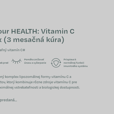
NÁKUPNÝ KOŠÍ
our HEALTH: Vitamin C
 (3 mesačná kúra)
eľný vitamín C#
Pomáha znižovať
Prispieva k
ek pred
únavu a vyčerpanie
normálnej funkcii
imunitného systému
ený komplex lipozomálnej formy vitamínu C a
ktov, ktorý kombinuje rôzne zdroje vitamínu C pre
ximálnej vstrebateľnosti a biologickej dostupnosti.
ypredaná…