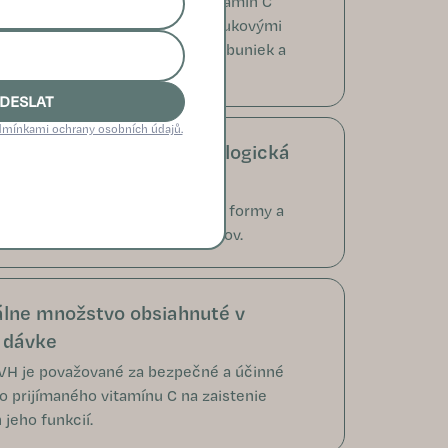
eciálnej technológii, kedy je vitamín C
mikroskopickými lipozómami (tukovými
i), sa vitamín ľahšie dostáva do buniek a
 tak jeho maximálnu účinnosť.
DESLAT
mínkami ochrany osobních údajů.
lna vstrebateľnosť a biologická
nosť
 kombináciou jeho lipozomálnej formy a
ch zdrojov z rastlinných extraktov.
lne množstvo obsiahnuté v
 dávke
VH je považované za bezpečné a účinné
 prijímaného vitamínu C na zaistenie
 jeho funkcií.