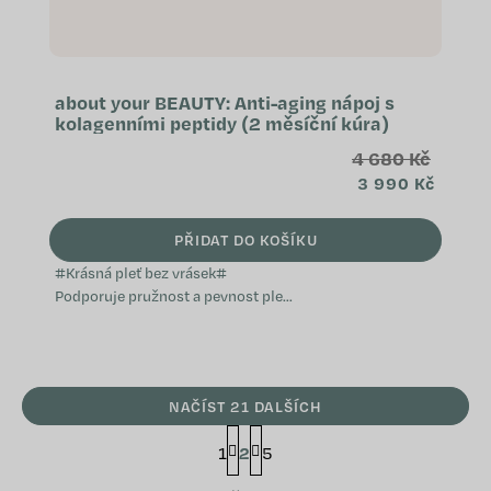
about your BEAUTY: Anti-aging nápoj s
kolagenními peptidy (2 měsíční kúra)
4 680 Kč
3 990 Kč
PŘIDAT DO KOŠÍKU
#Krásná pleť bez vrásek#
Podporuje pružnost a pevnost pleti
Napomáhá k zdravému vzhledu
vlasů a nehtů Přispívá k ochranně
buněk před...
NAČÍST 21 DALŠÍCH
S
1
2
5
t
r
O