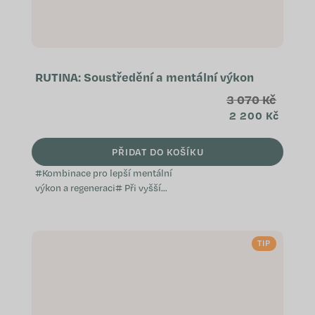
RUTINA: Soustředění a mentální výkon
3 070 Kč
2 200 Kč
PŘIDAT DO KOŠÍKU
#Kombinace pro lepší mentální
výkon a regeneraci# Při vyšší
mentální zátěži někteří lidé
kombinují podporu kognitivních
funkcí s dlouhodobou výživou
TIP
mozku a zklidněním nervové...