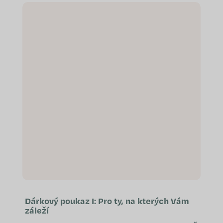
večerní podpory se zklidněním
nervové...
Dárkový poukaz I: Pro ty, na kterých Vám
záleží