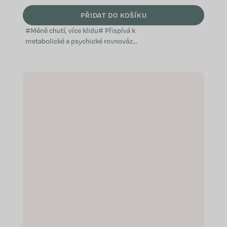
PŘIDAT DO KOŠÍKU
#Méně chutí, více klidu# Přispívá k
metabolické a psychické rovnováze
Vědomá kontrola chuti Podpora
sytosti a režimu Speciálně...