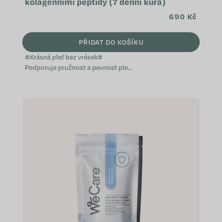
kolagenními peptidy (7 denní kúra)
690 Kč
PŘIDAT DO KOŠÍKU
#Krásná pleť bez vrásek#
Podporuje pružnost a pevnost pleti
Napomáhá k zdravému vzhledu
vlasů a nehtů Přispívá k ochranně
buněk před...