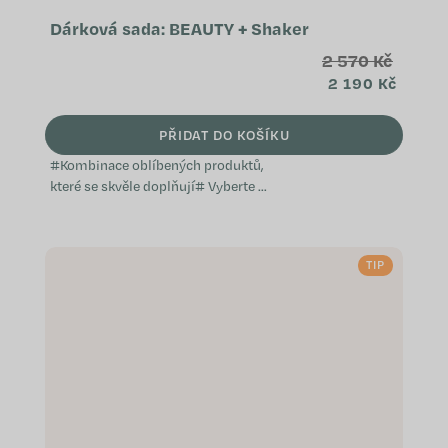
Dárková sada: BEAUTY + Shaker
2 570 Kč
2 190 Kč
PŘIDAT DO KOŠÍKU
#Kombinace oblíbených produktů,
které se skvěle doplňují# Vyberte si
z předem sestavených balíčků,
které jsme vytvořili s ohledem na
konkrétní potřeby a přání, ať už jde
TIP
o...