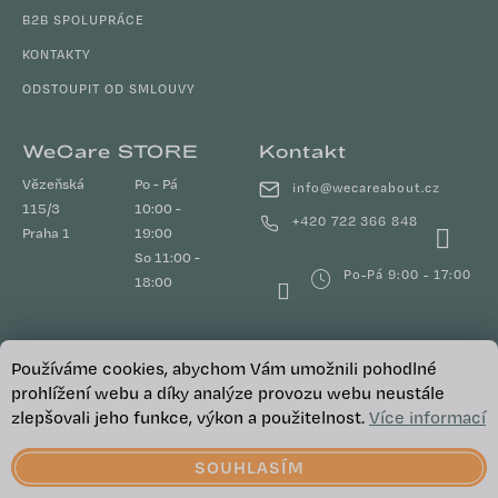
B2B SPOLUPRÁCE
KONTAKTY
ODSTOUPIT OD SMLOUVY
WeCare STORE
Kontakt
Vězeňská
Po - Pá
info
@
wecareabout.cz
115/3
10:00 -
+420 722 366 848
Praha 1
19:00
So 11:00 -
Po-Pá 9:00 - 17:00
18:00
Používáme cookies, abychom Vám umožnili pohodlné
Odebírat newsletter
prohlížení webu a díky analýze provozu webu neustále
zlepšovali jeho funkce, výkon a použitelnost.
Více informací
E-mail
SOUHLASÍM