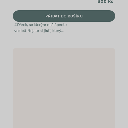
500 Kč
PŘIDAT DO KOŠÍKU
#Dárek, se kterým nešlápnete
vedle# Nejste si jistí, který
přípravek WeCare by vaši blízcí
ocenili? Věnujte jim dárkový
poukaz. Díky němu si budou moci
nakoupit přesně to, o...