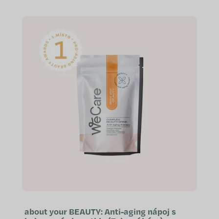
přípravu nápoje doma i na cestách.
Objem 300 ml Šroubovací uzávěr
s...
about your BEAUTY: Anti-aging nápoj s