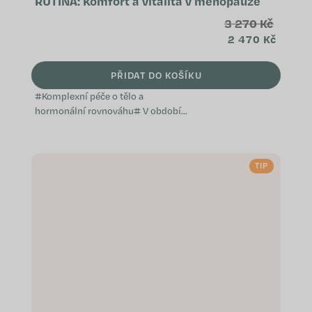
RUTINA: Komfort a vitalita v menopauze
3 270 Kč
2 470 Kč
PŘIDAT DO KOŠÍKU
#Komplexní péče o tělo a
hormonální rovnováhu# V období
menopauzy některé ženy řeší
současně komfort hormonálních
změn, podporu kostí i
TIP
kardiovaskulárního zdraví. Tato...