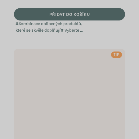
PŘIDAT DO KOŠÍKU
#Kombinace oblíbených produktů,
které se skvěle doplňují# Vyberte si
z předem sestavených balíčků,
které jsme vytvořili s ohledem na
konkrétní potřeby a přání, ať už jde
TIP
o...