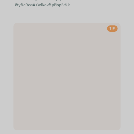
čtyřicítce# Celkově přispívá k
dobrému stavu metabolismu
Pomáhá udržovat psychickou
pohodu Podporuje...
TIP