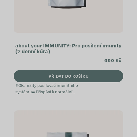
about your IMMUNITY: Pro posílení imunity
(7 denní kúra)
690 Kč
PŘIDAT DO KOŠÍKU
#Okamžitý posilovač imunitního
systému# Přispívá k normální
funkci imunitního systému
Napomáhá při oslabení organismu
Je vhodný při...