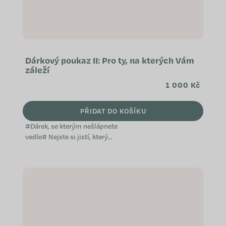
Dárkový poukaz II: Pro ty, na kterých Vám
záleží
1 000 Kč
PŘIDAT DO KOŠÍKU
#Dárek, se kterým nešlápnete
vedle# Nejste si jistí, který
přípravek WeCare by vaši blízcí
ocenili? Věnujte jim dárkový
poukaz. Díky němu si budou moci
nakoupit přesně to, o...