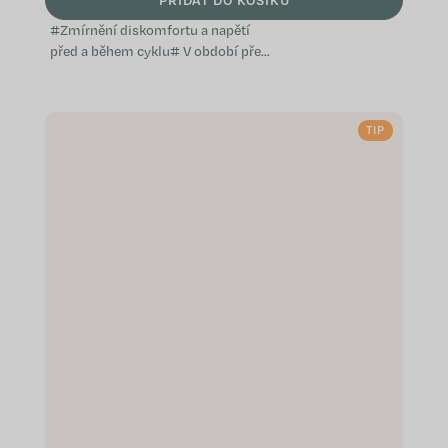
#Zmírnění diskomfortu a napětí
před a během cyklu# V období před
menstruací a během ní některé
ženy hledají podporu pro cyklický
diskomfort, napětí a křeče. Period
TIP
je...