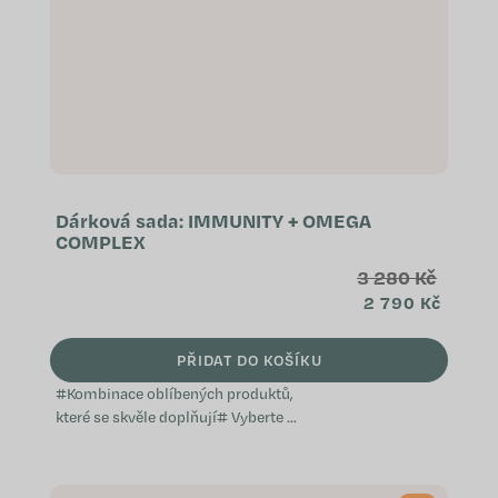
Dárková sada: IMMUNITY + OMEGA
COMPLEX
3 280 Kč
2 790 Kč
PŘIDAT DO KOŠÍKU
#Kombinace oblíbených produktů,
které se skvěle doplňují# Vyberte si
z předem sestavených balíčků,
které jsme vytvořili s ohledem na
konkrétní potřeby a přání, ať už jde