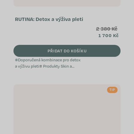
RUTINA: Detox a výživa pleti
2 380 Kč
1 700 Kč
PŘIDAT DO KOŠÍKU
#Doporučená kombinace pro detox
a výživu pleti# Produkty Skin a
Omega Complex obsahují shodnou
aktivní látku – astaxanthin. Proto
není vhodné je užívat současně ve
TIP
stejný den....