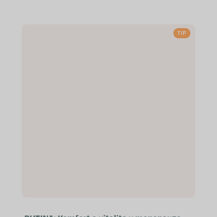
souvisí s celkovou kondicí
organismu, proto někteří lidé
kombinují cílenou podporu
TIP
libido/vitality s...