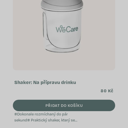
s
p
r
o
d
u
k
t
ů
Shaker: Na přípravu drinku
80 Kč
PŘIDAT DO KOŠÍKU
#Dokonale rozmíchaný do pár
sekund# Praktický shaker, který se
vejde do každé tašky a usnadňuje