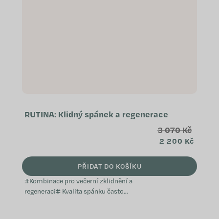
RUTINA: Klidný spánek a regenerace
3 070 Kč
2 200 Kč
PŘIDAT DO KOŠÍKU
#Kombinace pro večerní zklidnění a
regeneraci# Kvalita spánku často
souvisí se stresem a regenerací,
proto někteří lidé volí kombinaci