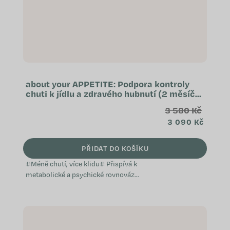
about your APPETITE: Podpora kontroly
chuti k jídlu a zdravého hubnutí (2 měsíční
kúra)
3 580 Kč
3 090 Kč
PŘIDAT DO KOŠÍKU
#Méně chutí, více klidu# Přispívá k
metabolické a psychické rovnováze
Vědomá kontrola chuti Podpora
sytosti a režimu Speciálně...