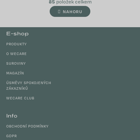
á
85
položek celkem
v
n
l
NAHORU
k
á
o
d
v
Z
a
á
E-shop
c
n
á
í
í
PRODUKTY
p
p
a
O WECARE
r
t
SUROVINY
v
í
k
MAGAZÍN
y
ÚSMĚVY SPOKOJENÝCH
v
ZÁKAZNÍKŮ
ý
WECARE CLUB
p
i
s
Info
u
OBCHODNÍ PODMÍNKY
GDPR