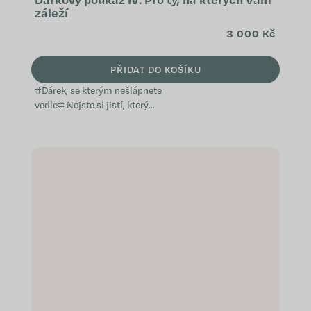
záleží
3 000 Kč
PŘIDAT DO KOŠÍKU
#Dárek, se kterým nešlápnete
vedle# Nejste si jistí, který
přípravek WeCare by vaši blízcí
ocenili? Věnujte jim dárkový
poukaz. Díky němu si budou moci
nakoupit přesně to, o...