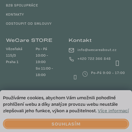
B2B SPOLUPRÁCE
KONTAKTY
ODSTOUPIT OD SMLOUVY
WeCare STORE
Kontakt
Vězeňská
Po - Pá
info
@
wecareabout.cz
115/3
10:00 -
+420 722 366 848
Praha 1
19:00
So 11:00 -
Po-Pá 9:00 - 17:00
18:00
Používáme cookies, abychom Vám umožnili pohodlné
Odebírat newsletter
prohlížení webu a díky analýze provozu webu neustále
zlepšovali jeho funkce, výkon a použitelnost.
Více informací
E-mail
SOUHLASÍM