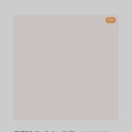
souvisí s celkovou kondicí
organismu, proto někteří lidé
kombinují cílenou podporu
TIP
libido/vitality s...