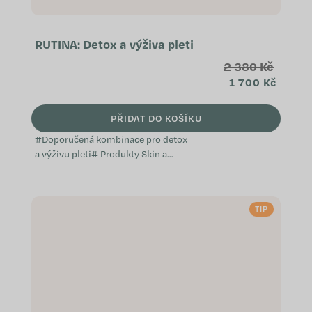
RUTINA: Detox a výživa pleti
2 380 Kč
1 700 Kč
PŘIDAT DO KOŠÍKU
#Doporučená kombinace pro detox
a výživu pleti# Produkty Skin a
Omega Complex obsahují shodnou
aktivní látku – astaxanthin. Proto
není vhodné je užívat současně ve
TIP
stejný den....