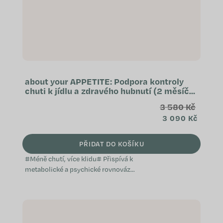
about your APPETITE: Podpora kontroly
chuti k jídlu a zdravého hubnutí (2 měsíční
kúra)
3 580 Kč
3 090 Kč
PŘIDAT DO KOŠÍKU
#Méně chutí, více klidu# Přispívá k
metabolické a psychické rovnováze
Vědomá kontrola chuti Podpora
sytosti a režimu Speciálně...