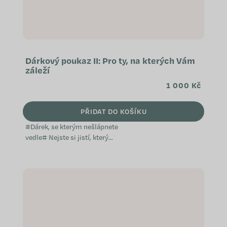
Dárkový poukaz II: Pro ty, na kterých Vám
záleží
1 000 Kč
PŘIDAT DO KOŠÍKU
#Dárek, se kterým nešlápnete
vedle# Nejste si jistí, který
přípravek WeCare by vaši blízcí
ocenili? Věnujte jim dárkový
poukaz. Díky němu si budou moci
nakoupit přesně to, o...