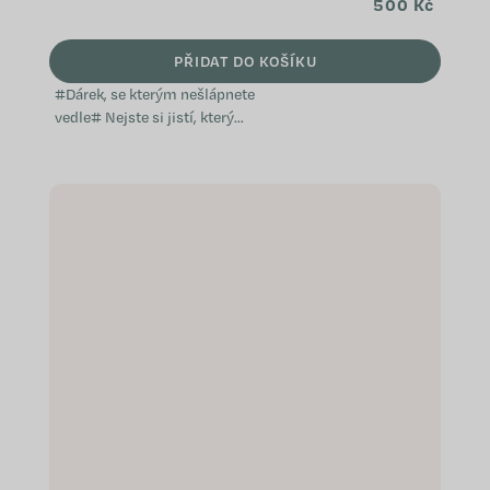
500 Kč
PŘIDAT DO KOŠÍKU
#Dárek, se kterým nešlápnete
vedle# Nejste si jistí, který
přípravek WeCare by vaši blízcí
ocenili? Věnujte jim dárkový
poukaz. Díky němu si budou moci
nakoupit přesně to, o...