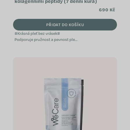
kolagenními peptidy (7 denní kúra)
690 Kč
PŘIDAT DO KOŠÍKU
#Krásná pleť bez vrásek#
Podporuje pružnost a pevnost pleti
Napomáhá k zdravému vzhledu
vlasů a nehtů Přispívá k ochranně
buněk před...