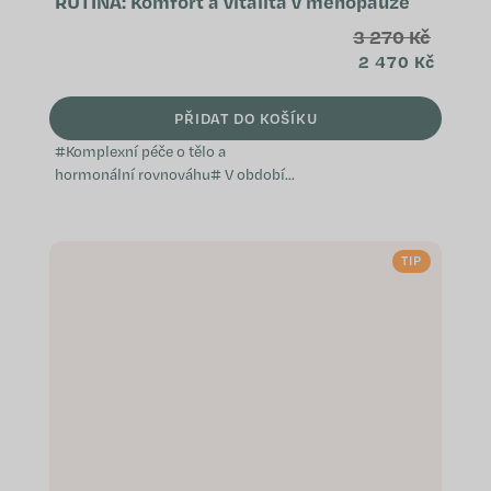
RUTINA: Komfort a vitalita v menopauze
3 270 Kč
2 470 Kč
PŘIDAT DO KOŠÍKU
#Komplexní péče o tělo a
hormonální rovnováhu# V období
menopauzy některé ženy řeší
současně komfort hormonálních
změn, podporu kostí i
TIP
kardiovaskulárního zdraví. Tato...