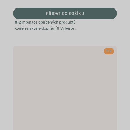
PŘIDAT DO KOŠÍKU
#Kombinace oblíbených produktů,
které se skvěle doplňují# Vyberte si
z předem sestavených balíčků,
které jsme vytvořili s ohledem na
konkrétní potřeby a přání, ať už jde
TIP
o...