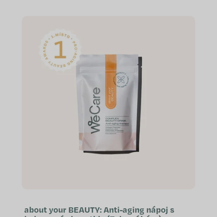
přípravu nápoje doma i na cestách.
Objem 300 ml Šroubovací uzávěr
s...
about your BEAUTY: Anti-aging nápoj s