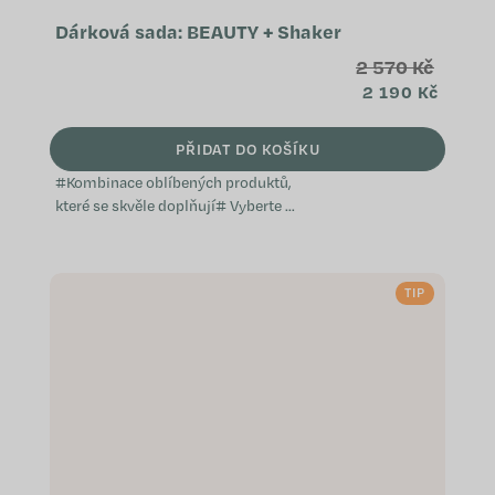
Dárková sada: BEAUTY + Shaker
2 570 Kč
2 190 Kč
PŘIDAT DO KOŠÍKU
#Kombinace oblíbených produktů,
které se skvěle doplňují# Vyberte si
z předem sestavených balíčků,
které jsme vytvořili s ohledem na
konkrétní potřeby a přání, ať už jde
TIP
o...