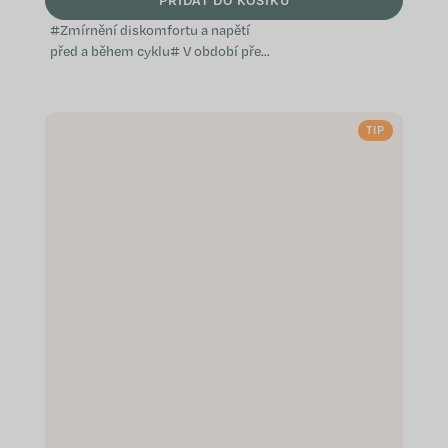
#Zmírnění diskomfortu a napětí
před a během cyklu# V období před
menstruací a během ní některé
ženy hledají podporu pro cyklický
diskomfort, napětí a křeče. Period
TIP
je...