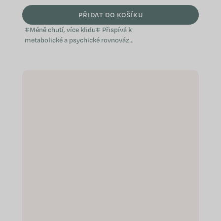
PŘIDAT DO KOŠÍKU
#Méně chutí, více klidu# Přispívá k
metabolické a psychické rovnováze
Vědomá kontrola chuti Podpora
sytosti a režimu Speciálně...