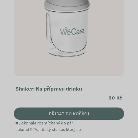
s
p
r
o
d
u
k
t
ů
Shaker: Na přípravu drinku
80 Kč
PŘIDAT DO KOŠÍKU
#Dokonale rozmíchaný do pár
sekund# Praktický shaker, který se
vejde do každé tašky a usnadňuje