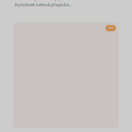
čtyřicítce# Celkově přispívá k
dobrému stavu metabolismu
Pomáhá udržovat psychickou
pohodu Podporuje...
TIP