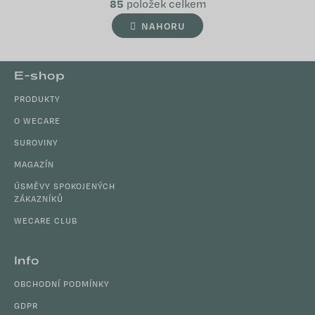
á
85
položek celkem
v
n
l
NAHORU
k
á
o
d
v
Z
a
á
E-shop
c
n
á
í
í
PRODUKTY
p
p
a
O WECARE
r
t
SUROVINY
v
í
k
MAGAZÍN
y
ÚSMĚVY SPOKOJENÝCH
v
ZÁKAZNÍKŮ
ý
WECARE CLUB
p
i
s
Info
u
OBCHODNÍ PODMÍNKY
GDPR