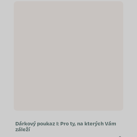
večerní podpory se zklidněním
nervové...
Dárkový poukaz I: Pro ty, na kterých Vám
záleží