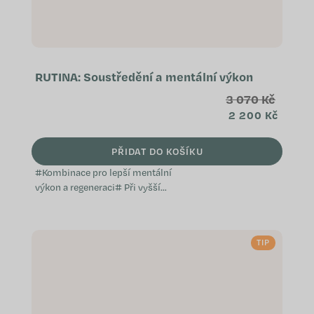
RUTINA: Soustředění a mentální výkon
3 070 Kč
2 200 Kč
PŘIDAT DO KOŠÍKU
#Kombinace pro lepší mentální
výkon a regeneraci# Při vyšší
mentální zátěži někteří lidé
kombinují podporu kognitivních
funkcí s dlouhodobou výživou
TIP
mozku a zklidněním nervové...