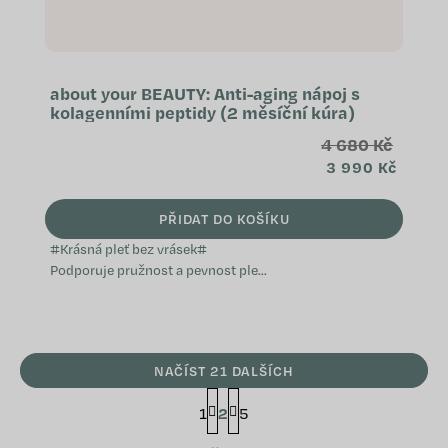
about your BEAUTY: Anti-aging nápoj s
kolagenními peptidy (2 měsíční kúra)
4 680 Kč
3 990 Kč
PŘIDAT DO KOŠÍKU
#Krásná pleť bez vrásek#
Podporuje pružnost a pevnost pleti
Napomáhá k zdravému vzhledu
vlasů a nehtů Přispívá k ochranně
buněk před...
NAČÍST 21 DALŠÍCH
S
1
2
5
t
r
O