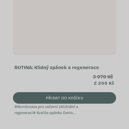
RUTINA: Klidný spánek a regenerace
3 070 Kč
2 200 Kč
PŘIDAT DO KOŠÍKU
#Kombinace pro večerní zklidnění a
regeneraci# Kvalita spánku často
souvisí se stresem a regenerací,
proto někteří lidé volí kombinaci