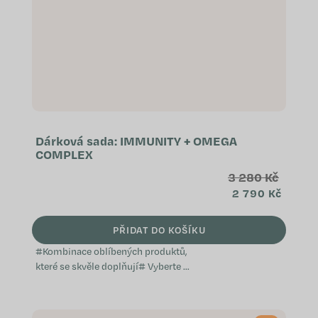
Dárková sada: IMMUNITY + OMEGA
COMPLEX
3 280 Kč
2 790 Kč
PŘIDAT DO KOŠÍKU
#Kombinace oblíbených produktů,
které se skvěle doplňují# Vyberte si
z předem sestavených balíčků,
které jsme vytvořili s ohledem na
konkrétní potřeby a přání, ať už jde