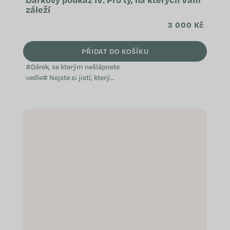
záleží
3 000 Kč
PŘIDAT DO KOŠÍKU
#Dárek, se kterým nešlápnete
vedle# Nejste si jistí, který
přípravek WeCare by vaši blízcí
ocenili? Věnujte jim dárkový
poukaz. Díky němu si budou moci
nakoupit přesně to, o...