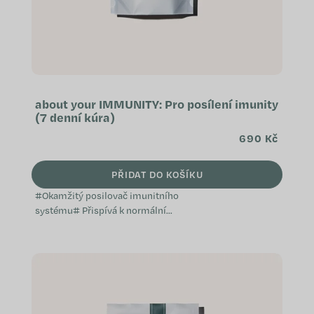
about your IMMUNITY: Pro posílení imunity
(7 denní kúra)
690 Kč
PŘIDAT DO KOŠÍKU
#Okamžitý posilovač imunitního
systému# Přispívá k normální
funkci imunitního systému
Napomáhá při oslabení organismu
Je vhodný při...