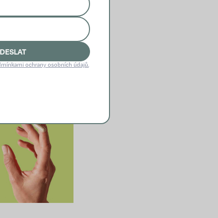
 Cognizin, zlepšuje
co extrakt Bacowize
medicínou osvědčené
ale také adaptogenní
DESLAT
ý organismus.
mínkami ochrany osobních údajů.