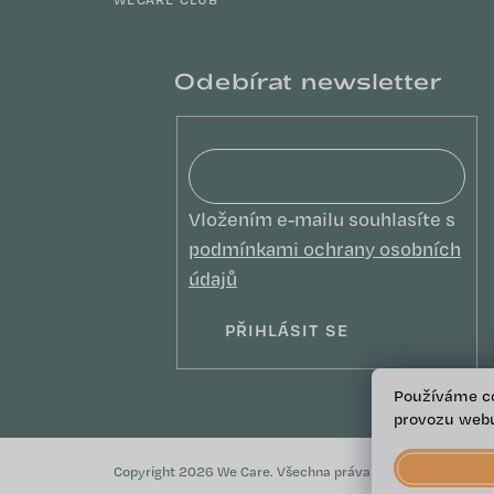
Odebírat newsletter
E-mail
Vložením e-mailu souhlasíte s
podmínkami ochrany osobních
údajů
PŘIHLÁSIT SE
Používáme co
provozu webu
Copyright 2026
We Care
. Všechna práva vyhrazena.
Upravit