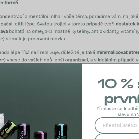
ve formě
oncentrací a mentální mlha i vaše téma, poradíme vám, na jaké 
začali cítit lépe. Svatou trojici v tomto případě tvoří
dostatek k
rava
bohatá na omega-3 mastné kyseliny, antioxidanty, vitamíny
rý stimuluje prokrvení mozku.
rada lépe říká než realizuje, důležité je také
minimalizovat stre
erý vnese do vašich dnů lepší organizaci, a v ideálním případě
na odpočinku,
meditace
, je totiž tisíciletími prověřený klíč ke kl
íc zárukou, že se v těchto okamžicích odstřihnete od všech ruš
10 % 
i sobě.
prvn
měť a mentální zdraví
Přihlaste se k odbě
očným obdobím nebo vám jen nároky moderní doby připadají tě
slevu na 
draví se dá vždy dělat něco navíc. Vedle vyváženého životního 
doplňky stravy, které vám pomohou maximalizovat svůj kognitiv
hu, posílit paměť a koncentraci.