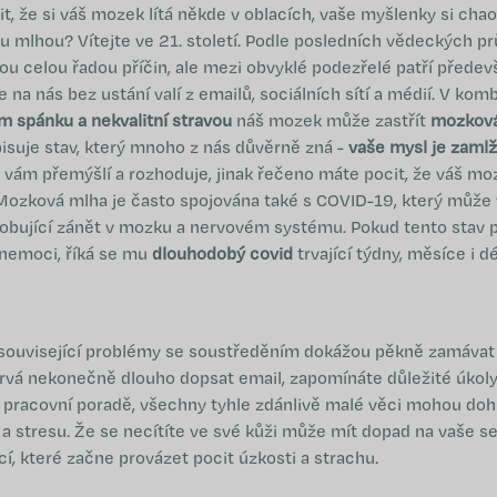
, že si váš mozek lítá někde v oblacích, vaše myšlenky si chaot
 mlhou? Vítejte ve 21. století. Podle posledních vědeckých p
ou celou řadou příčin, ale mezi obvyklé podezřelé patří přede
se na nás bez ustání valí z emailů, sociálních sítí a médií. V kom
 spánku a nekvalitní stravou
náš mozek může zastřít
mozkov
suje stav, který mnoho z nás důvěrně zná -
vaše mysl je zaml
e vám přemýšlí a rozhoduje, jinak řečeno máte pocit, že váš mo
zková mlha je často spojována také s COVID-19, který může v
obující zánět v mozku a nervovém systému. Pokud tento stav p
 nemoci, říká se mu
dlouhodobý covid
trvající týdny, měsíce i dé
 související problémy se soustředěním dokážou pěkně zamávat
rvá nekonečně dlouho dopsat email, zapomínáte důležité úkol
 pracovní poradě, všechny tyhle zdánlivě malé věci mohou do
í a stresu. Že se necítíte ve své kůži může mít dopad na vaše
cí, které začne provázet pocit úzkosti a strachu.