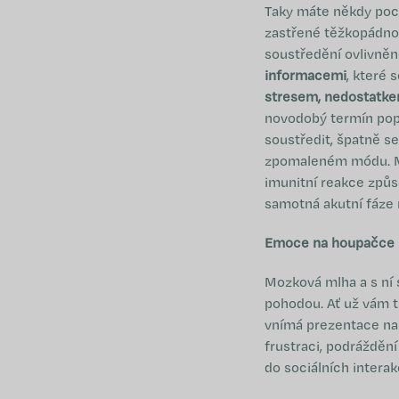
Taky máte někdy pocit
zastřené těžkopádnou
soustředění ovlivněn
informacemi
, které 
stresem, nedostatkem
novodobý termín popi
soustředit, špatně s
zpomaleném módu. Mo
imunitní reakce způs
samotná akutní fáze
Emoce na houpačce
Mozková mlha a s ní
pohodou. Ať už vám t
vnímá prezentace na
frustraci, podrážděn
do sociálních interak