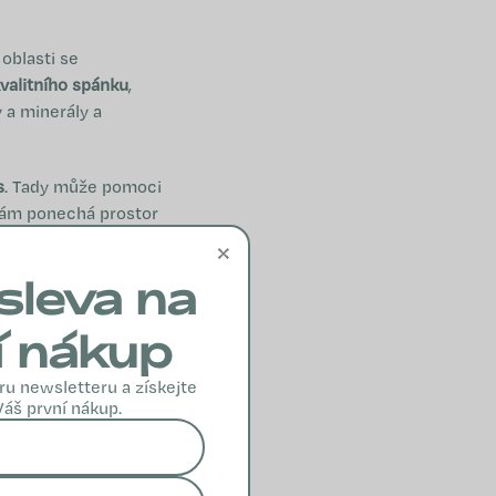
oblasti se
valitního spánku
,
 a minerály a
s
. Tady může pomoci
 vám ponechá prostor
idné mysli a lepší
×
ivých faktorů a
sleva na
í nákup
ru newsletteru a získejte
žko zvladatelné, na
Váš první nákup.
stylu jsou to
ní potenciál –