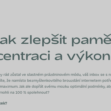
ak zlepšit pamě
entraci a výko
y rád zůstal ve slastném prázdninovém módu, váš inbox se s
víte, že namísto bezmyšlenkovitého brouzdání internetem potř
 maximum. Jak ale dopřát svému mozku optimální podmínky, ab
 mohli na 100 % spolehnout?
zek?