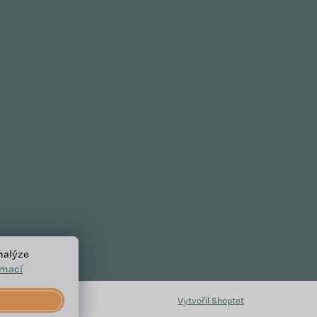
nalýze
rmací
Vytvořil Shoptet