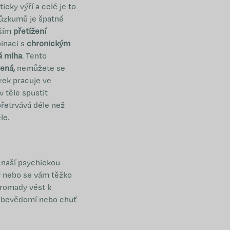
icky výří a celé je to
růzkumů je špatné
vším
přetížení
binaci s
chronickým
á mlha
. Tento
žená,
nemůžete se
zek pracuje ve
 těle spustit
řetrvává déle než
le.
 naší psychickou
y nebo se vám těžko
hromady vést k
 sebevědomí nebo chuť