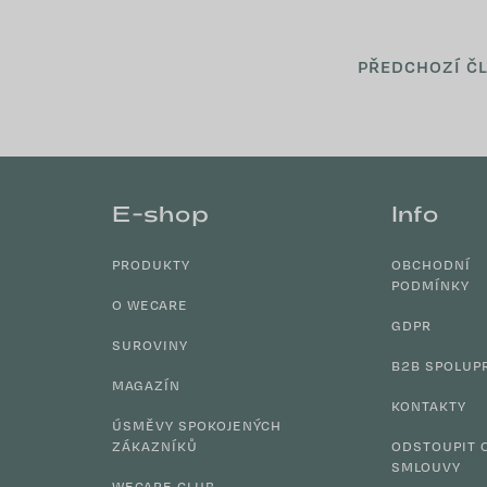
PŘEDCHOZÍ Č
Z
á
E-shop
Info
p
a
PRODUKTY
OBCHODNÍ
t
PODMÍNKY
í
O WECARE
GDPR
SUROVINY
B2B SPOLUP
MAGAZÍN
KONTAKTY
ÚSMĚVY SPOKOJENÝCH
ZÁKAZNÍKŮ
ODSTOUPIT 
SMLOUVY
WECARE CLUB