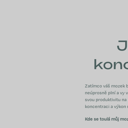
Přejít
na
obsah
J
konc
Zatímco váš mozek b
neúprosně plní a vy 
svou produktivitu na
koncentraci a výkon
Kde se toulá můj mo