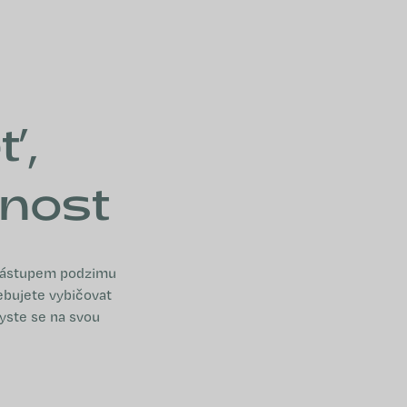
NÁKUPNÍ KOŠÍK
ť,
nnost
 nástupem podzimu
ebujete vybičovat
yste se na svou