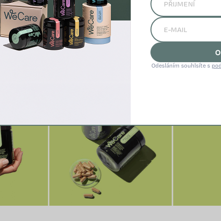
FOCUS
udržuje zdravé mozkové buňky pomocí patentované látky
 díky ájurvédou proslavené látce Ashwagandha KSM-66, zatím
í úzkostí a zlepšuje učení. Tohle účinné trio doplňují funkční 
apříklad ženšen, zelený čaj, rozchodnice růžová, ginkgo biloba, 
O
 které společně mají progresivními vlivy na lidský mozek i cel
Odesláním souhlsíte s
pod