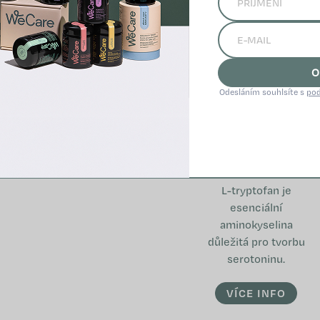
O
Odesláním souhlsíte s
pod
L-tryprofan
L-tryptofan je
esenciální
aminokyselina
důležitá pro tvorbu
serotoninu.
VÍCE INFO