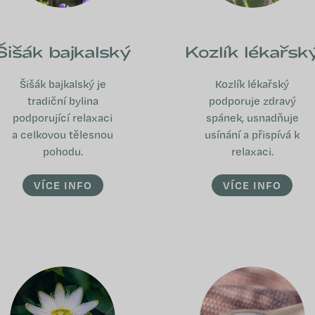
Šišák bajkalský
Kozlík lékařsk
Šišák bajkalský je
Kozlík lékařský
tradiční bylina
podporuje zdravý
podporující relaxaci
spánek, usnadňuje
a celkovou tělesnou
usínání a přispívá k
pohodu.
relaxaci.
VÍCE INFO
VÍCE INFO