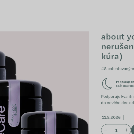
about yo
nerušen
kúra)
#S patentovaným
Podporuje d
spánek a rela
Podporuje kvalitn
do nového dne odp
11.8.2026