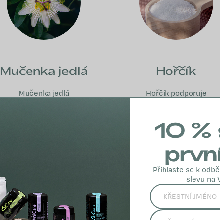
Mučenka jedlá
Hořčík
Mučenka jedlá
Hořčík podporuje
podporuje relaxaci,
zdravou psychickou
zdravý spánek a
činnost a relaxaci
10 % 
duševní pohodu,
nervové soustavy.
pomáhá zvládat
prvn
stres.
VÍCE INFO
Přihlaste se k odbě
VÍCE INFO
slevu na 