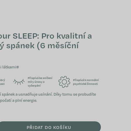
NÁKUPNÍ KOŠÍK
ur SLEEP: Pro kvalitní a
ý spánek (6 měsíční
i látkami#
Přispívá ke snížení
obrý
Přispívá k normální
míry únavy a
xaci
psychické činnosti
vyčerpání
í spánek a usnadňuje usínání. Díky tomu se probudíte
očatí a plní energie.
PŘIDAT DO KOŠÍKU