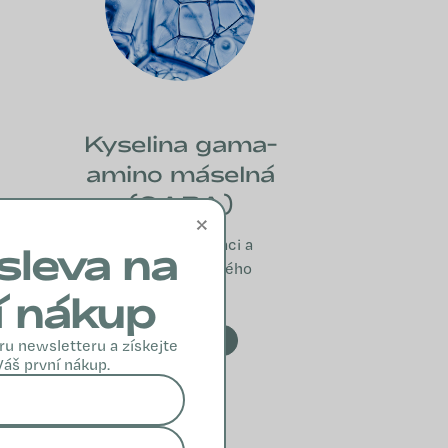
Kyselina gama-
amino máselná
(GABA)
×
Podporuje relaxaci a
sleva na
zklidnění nervového
systému.
í nákup
VÍCE INFO
ru newsletteru a získejte
Váš první nákup.