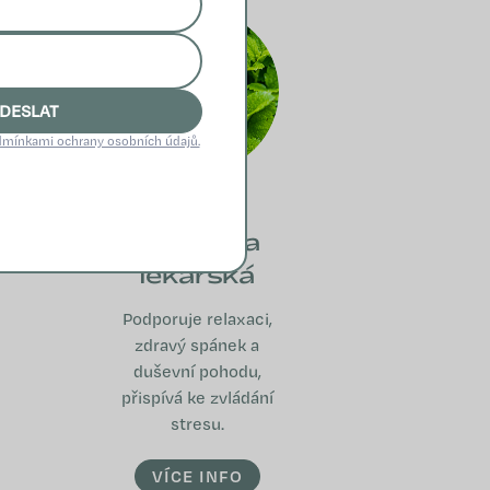
DESLAT
mínkami ochrany osobních údajů.
Meduňka
lékařská
Podporuje relaxaci,
zdravý spánek a
duševní pohodu,
přispívá ke zvládání
stresu.
VÍCE INFO