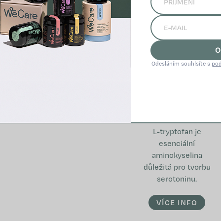
O
Odesláním souhlsíte s
pod
L-tryprofan
L-tryptofan je
esenciální
aminokyselina
důležitá pro tvorbu
serotoninu.
VÍCE INFO