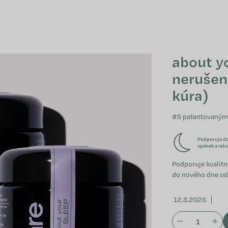
about yo
nerušen
kúra)
#S patentovaným
Podporuje d
spánek a rela
Podporuje kvalitn
do nového dne odp
12.8.2026