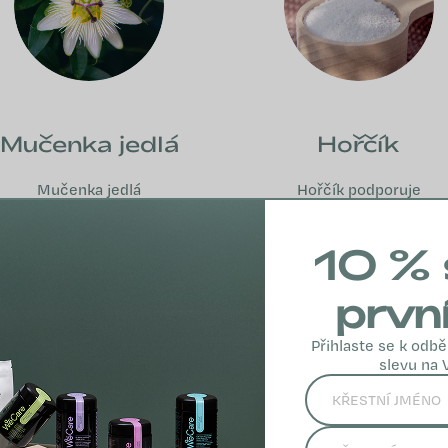
Mučenka jedlá
Hořčík
Mučenka jedlá
Hořčík podporuje
podporuje relaxaci,
zdravou psychickou
zdravý spánek a
činnost a relaxaci
10 % 
duševní pohodu,
nervové soustavy.
pomáhá zvládat
prvn
stres.
VÍCE INFO
Přihlaste se k odbě
VÍCE INFO
slevu na 