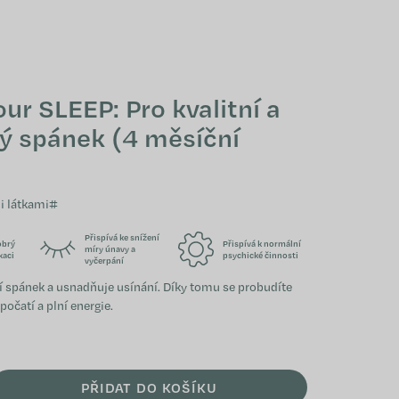
NÁKUPNÍ KOŠÍK
ur SLEEP: Pro kvalitní a
ý spánek (4 měsíční
i látkami#
Přispívá ke snížení
obrý
Přispívá k normální
míry únavy a
xaci
psychické činnosti
vyčerpání
í spánek a usnadňuje usínání. Díky tomu se probudíte
očatí a plní energie.
PŘIDAT DO KOŠÍKU