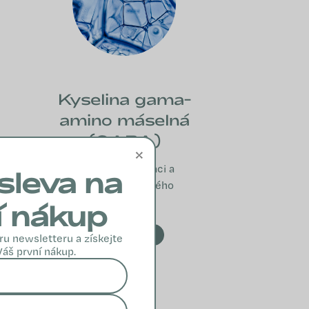
Kyselina gama-
amino máselná
(GABA)
×
Podporuje relaxaci a
sleva na
zklidnění nervového
systému.
í nákup
VÍCE INFO
ru newsletteru a získejte
Váš první nákup.