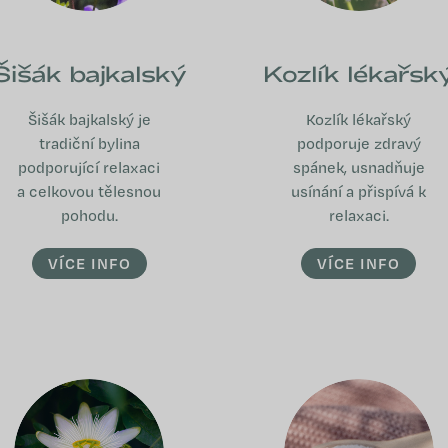
Šišák bajkalský
Kozlík lékařsk
Šišák bajkalský je
Kozlík lékařský
tradiční bylina
podporuje zdravý
podporující relaxaci
spánek, usnadňuje
a celkovou tělesnou
usínání a přispívá k
pohodu.
relaxaci.
VÍCE INFO
VÍCE INFO