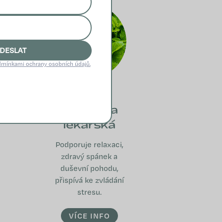
DESLAT
mínkami ochrany osobních údajů.
Meduňka
lékařská
Podporuje relaxaci,
zdravý spánek a
duševní pohodu,
přispívá ke zvládání
stresu.
VÍCE INFO