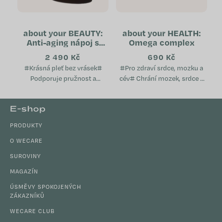
about your BEAUTY:
about your HEALTH:
Anti-aging nápoj s
Omega complex
kolagenními peptidy
2 490 Kč
690 Kč
(tubus)
#Krásná pleť bez vrásek#
#Pro zdraví srdce, mozku a
Podporuje pružnost a
cév# Chrání mozek, srdce a
pevnost pleti Napomáhá k
cévy Pomáhá udržovat
zdravému vzhledu vlasů a
normální hladinu
Z
E-shop
nehtů Přispívá k ochranně
cholesterolu v krvi Podporuje
á
buněk před...
imunitní...
PRODUKTY
p
a
O WECARE
t
SUROVINY
í
MAGAZÍN
ÚSMĚVY SPOKOJENÝCH
ZÁKAZNÍKŮ
WECARE CLUB