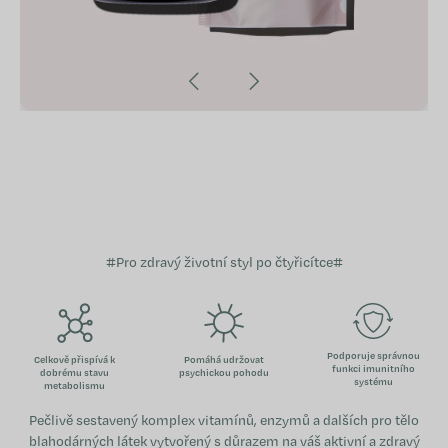
#Pro zdravý životní styl po čtyřicítce#
Podporuje správnou
Celkově přispívá k
Pomáhá udržovat
funkci imunitního
dobrému stavu
psychickou pohodu
systému
metabolismu
Pečlivě sestavený komplex vitamínů, enzymů a dalších pro tělo
blahodárných látek vytvořený s důrazem na váš aktivní a zdravý