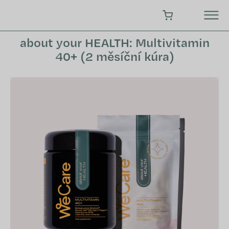
Přejít
na
NÁKUPNÍ KOŠÍK
obsah
about your HEALTH: Multivitamin
40+ (2 měsíční kúra)