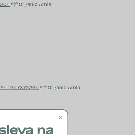
2264
*|*
Organic Amla
NÁKUPNÍ KOŠÍK
pg?v=1647372264
*|*
Organic Amla
×
sleva na