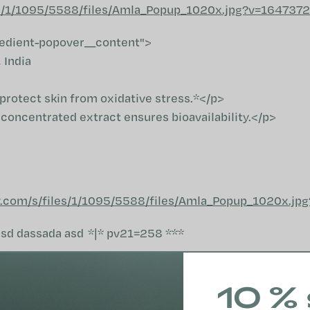
les/1/1095/5588/files/Amla_Popup_1020x.jpg?v=164737
redient-popover__content">
 India
rotect skin from oxidative stress.*</p>
oncentrated extract ensures bioavailability.</p>
fy.com/s/files/1/1095/5588/files/Amla_Popup_1020x.j
asd dassada asd *|* pv21=258 ***
10 % 
* subHeader *|* text *|* filtr ***