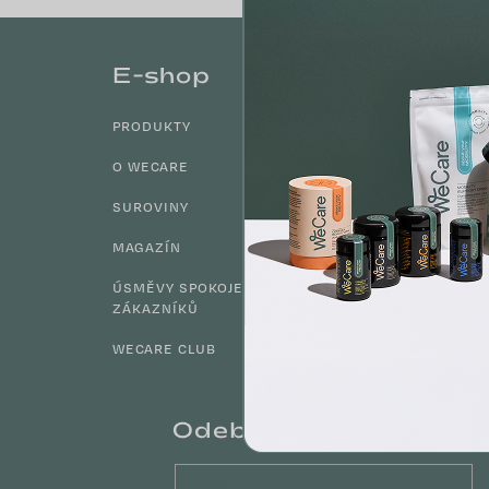
Z
á
E-shop
Info
p
a
PRODUKTY
OBCHODNÍ
t
PODMÍNKY
í
O WECARE
GDPR
SUROVINY
B2B SPOLUP
MAGAZÍN
KONTAKTY
ÚSMĚVY SPOKOJENÝCH
ZÁKAZNÍKŮ
ODSTOUPIT 
SMLOUVY
WECARE CLUB
Odebírat newsletter
E-mail