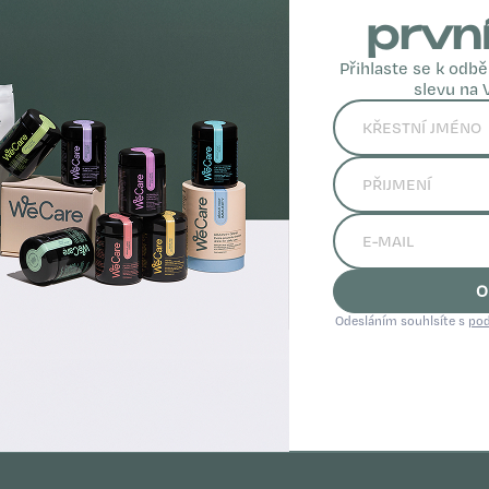
prvn
Přihlaste se k odbě
Kontakt
slevu na 
Sledujte nás
info
@
wecareabout.cz
+420 722 366 848
RÁCE
Po-Pá 9:00 - 17:00
O
OD
Odesláním souhlsíte s
pod