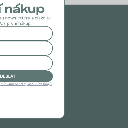
í nákup
ru newsletteru a získejte
Váš první nákup.
DESLAT
mínkami ochrany osobních údajů.