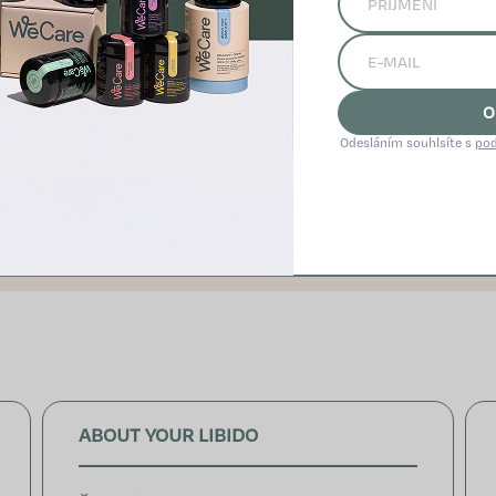
DOBIE PERIMENOPAUZY A MENOPAUZY S NADHĽ
O
po prírodných doplnkoch a kedy je už vhodné vyhľadať 
Odesláním souhlsíte s
pod
rozhovor a zistite, ako nájsť rovnováhu v každej fáze živ
láskavá, počúvať svoje telo a nebáť sa požiadať o pomoc
ABOUT YOUR LIBIDO