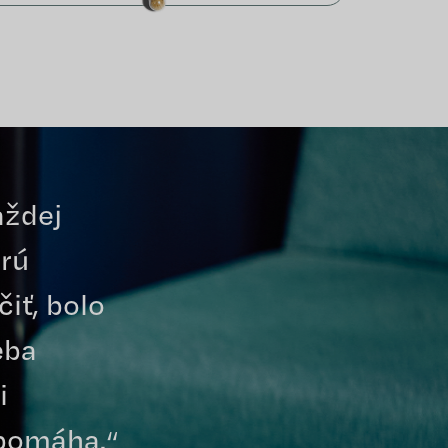
aždej
brú
iť, bolo
eba
i
 pomáha.“