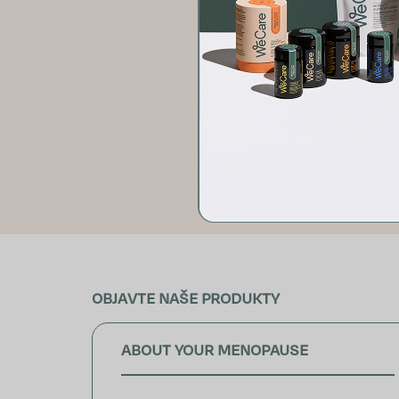
AKO ZVLÁDNUŤ OB
Kedy siahnuť 
Vypočujte si celý 
OBJAVTE NAŠE PRODUKTY
ABOUT YOUR MENOPAUSE