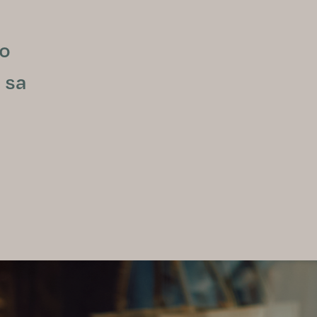
 o
 sa