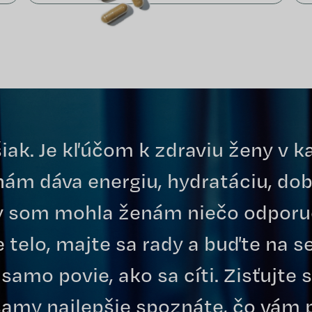
šiak. Je kľúčom k zdraviu ženy v k
 nám dáva energiu, hydratáciu, do
 by som mohla ženám niečo odporuč
e telo, majte sa rady a buďte na s
samo povie, ako sa cíti. Zisťujte s
samy najlepšie spoznáte, čo vám