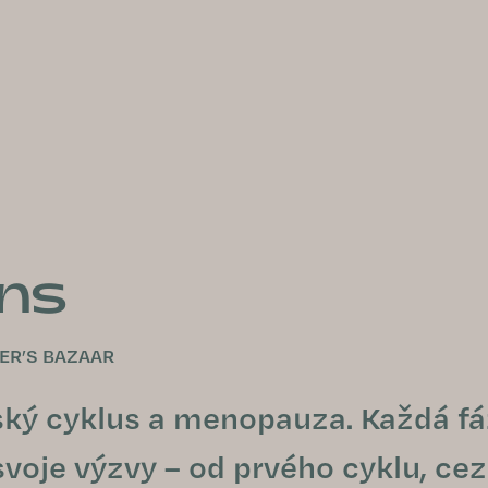
ons
ER’S BAZAAR
ský cyklus a menopauza. Každá f
voje výzvy – od prvého cyklu, cez