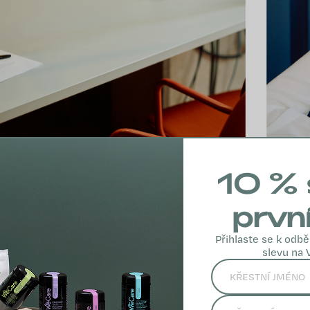
10 % 
prvn
Přihlaste se k odbě
slevu na 