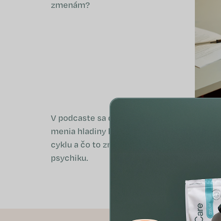
zmenám?
V podcaste sa dozviete, ako sa
menia hladiny hormónov počas
cyklu a čo to znamená pre našu
psychiku.