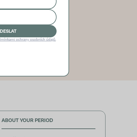
ADOM AJ PODPOROU
DESLAT
odbornú pomoc.
mínkami ochrany osobních údajů.
ota. Ako byť k sebe
.
ABOUT YOUR PERIOD