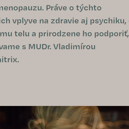
menopauzu. Práve o týchto
h vplyve na zdravie aj psychiku,
mu telu a prirodzene ho podporiť,
vame s MUDr. Vladimírou
trix.