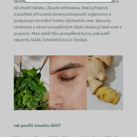
těchto darů přírody pro posílení imunity a nemusíte pro
ně chodit daleko. Zkuste echinaceu, která přispívá
k posílení přirozené obranyschopnosti organismu a
podporuje normální funkci dýchacích cest. Spousty
ceněných a zdraví prospěšných látek obsahují také med a
propolis. Mezi další tělu prospěšné byliny pak patří
rakytník, šišák, lichořeřišnice či ženšen.
Jak posílit imunitu dětí?