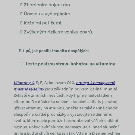
Zhoršením hojení ran.
Únavou a vyčerpáním.
Kožními potížemi.
Zvýšeným rizikem vzniku oparů.
5 tipů, jak posílit imunitu dospělých:
Jezte pestrou stravu bohatou na vitaminy
Vitaminy C
, D, E, A, koenzym Q10,
omega 3 nenasycené
mastné kyseliny
jsou základním prvkem k silné imunitě.
Zvláště v zimních měsících, kdy trpíme nedostatkem
vitaminu D v důsledku snížení sluneční aktivity je nutné
užívat vitaminy na imunitu. Snažte se také denně chodit
alespoň na krátké procházky a vystavujte se dennímu
světlu, které navíc pomůže harmonizovat váš cirkadiální
rytmus. Pokud svítí slunce, nenasazujte si hned sluneční
brýle a buďte chvílí venku jen tak. Vitamin D se nejrychleji