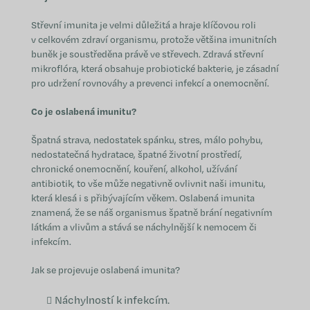
Střevní imunita je velmi důležitá a hraje klíčovou roli
v celkovém zdraví organismu, protože většina imunitních
buněk je soustředěna právě ve střevech. Zdravá střevní
mikroflóra, která obsahuje probiotické bakterie, je zásadní
pro udržení rovnováhy a prevenci infekcí a onemocnění.
Co je oslabená imunitu?
Špatná strava, nedostatek spánku, stres, málo pohybu,
nedostatečná hydratace, špatné životní prostředí,
chronické onemocnění, kouření, alkohol, užívání
antibiotik, to vše může negativně ovlivnit naši imunitu,
která klesá i s přibývajícím věkem. Oslabená imunita
znamená, že se náš organismus špatně brání negativním
látkám a vlivům a stává se náchylnější k nemocem či
infekcím.
Jak se projevuje oslabená imunita?
Náchylností k infekcím.