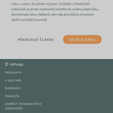
ruku v ruce s životním stylem. Zvláště v chladných
měsících je proto rozhodně zařaďte do svého jídelníčku.
Kombinace obou faktorů vám tak pomůže k mnohem
lepší a silnější imunitě.
PŘEDCHOZÍ ČLÁNEK
DALŠÍ ČLÁNEK
Z
E-shop
á
PRODUKTY
p
a
O WECARE
t
SUROVINY
í
MAGAZÍN
ÚSMĚVY SPOKOJENÝCH
ZÁKAZNÍKŮ