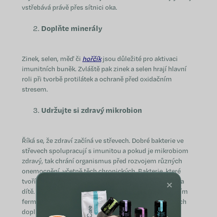
vstřebává právě přes sítnici oka.
Doplňte minerály
Zinek, selen, měď či
hořčík
jsou důležité pro aktivaci
imunitních buněk. Zvláště pak zinek a selen hrají hlavní
roli při tvorbě protilátek a ochraně před oxidačním
stresem.
Udržujte si zdravý mikrobion
Říká se, že zdraví začíná ve střevech. Dobré bakterie ve
střevech spolupracují s imunitou a pokud je mikrobiom
zdravý, tak chrání organismus před rozvojem různých
onemocnění, včetně těch chronických. Bakterie, které
×
tvoří mikrobiom se přenáší při porodu od maminky na
dítě. Později ho ale můžete ho podpořit konzumováním
fermentovaných potravin, probiotik, prebiotik a dalších
doplňků stravy.