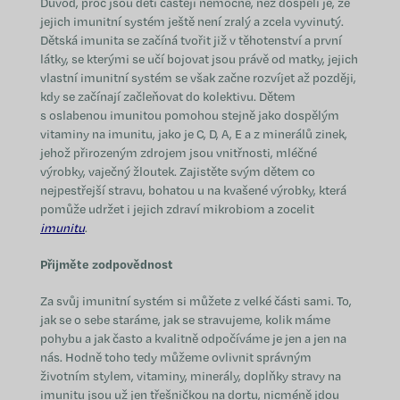
Důvod, proč jsou děti častěji nemocné, než dospělí je, že
jejich imunitní systém ještě není zralý a zcela vyvinutý.
Dětská imunita se začíná tvořit již v těhotenství a první
látky, se kterými se učí bojovat jsou právě od matky, jejich
vlastní imunitní systém se však začne rozvíjet až později,
kdy se začínají začleňovat do kolektivu. Dětem
s oslabenou imunitou pomohou stejně jako dospělým
vitaminy na imunitu, jako je C, D, A, E a z minerálů zinek,
jehož přirozeným zdrojem jsou vnitřnosti, mléčné
výrobky, vaječný žloutek. Zajistěte svým dětem co
nejpestřejší stravu, bohatou u na kvašené výrobky, která
pomůže udržet i jejich zdraví mikrobiom a zocelit
imunitu
.
Přijměte zodpovědnost
Za svůj imunitní systém si můžete z velké části sami. To,
jak se o sebe staráme, jak se stravujeme, kolik máme
pohybu a jak často a kvalitně odpočíváme je jen a jen na
nás. Hodně toho tedy můžeme ovlivnit správným
životním stylem, vitaminy, minerály, doplňky stravy na
imunitu jsou už jen třešničkou na dortu, nicméně jdou