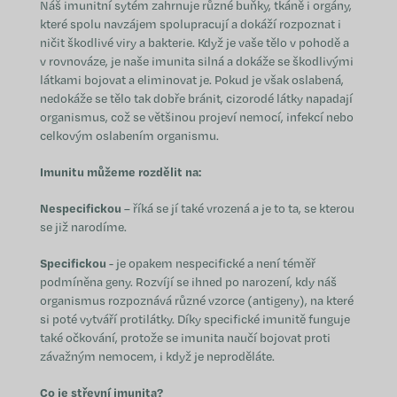
Náš imunitní sytém zahrnuje různé buňky, tkáně i orgány,
které spolu navzájem spolupracují a dokáží rozpoznat i
ničit škodlivé viry a bakterie. Když je vaše tělo v pohodě a
v rovnováze, je naše imunita silná a dokáže se škodlivými
látkami bojovat a eliminovat je. Pokud je však oslabená,
nedokáže se tělo tak dobře bránit, cizorodé látky napadají
organismus, což se většinou projeví nemocí, infekcí nebo
celkovým oslabením organismu.
Imunitu můžeme rozdělit na:
Nespecifickou
– říká se jí také vrozená a je to ta, se kterou
se již narodíme.
Specifickou
- je opakem nespecifické a není téměř
podmíněna geny. Rozvíjí se ihned po narození, kdy náš
organismus rozpoznává různé vzorce (antigeny), na které
si poté vytváří protilátky. Díky specifické imunitě funguje
také očkování, protože se imunita naučí bojovat proti
závažným nemocem, i když je neproděláte.
Co je střevní imunita?