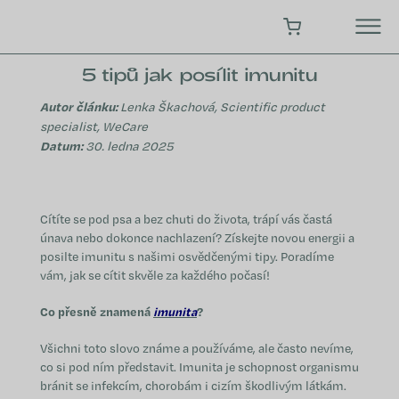
Přejít
na
NÁKUPNÍ KOŠÍK
obsah
5 tipů jak posílit imunitu
Autor článku:
Lenka Škachová, Scientific product
specialist, WeCare
Datum:
30. ledna 2025
Cítíte se pod psa a bez chuti do života, trápí vás častá
únava nebo dokonce nachlazení? Získejte novou energii a
posilte imunitu s našimi osvědčenými tipy. Poradíme
vám, jak se cítit skvěle za každého počasí!
Co přesně znamená
imunita
?
Všichni toto slovo známe a používáme, ale často nevíme,
co si pod ním představit. Imunita je schopnost organismu
bránit se infekcím, chorobám i cizím škodlivým látkám.