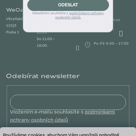
ODESLAT
WeCare STORE
Kontakt
Odesláním souhlsíte s
podmínkami ochrany
osobních údajů.
Vězeňská
Po - Pá
info
@
wecareabout.cz
115/3
10:00 -
+420 722 366 848
Praha 1
19:00
So 11:00 -
Po-Pá 9:00 - 17:00
18:00
Odebírat newsletter
E-mail
Vložením e-mailu souhlasíte s
podmínkami
ochrany osobních údajů
PŘIHLÁSIT SE
Používáme cookies, abychom Vám umožnili pohodlné