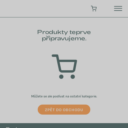
Přejít
na
NÁKUPNÍ KOŠÍK
obsah
Produkty teprve
připravujeme.
Můžete se ale podívat na ostatní kategorie.
ZPĚT DO OBCHODU
Z