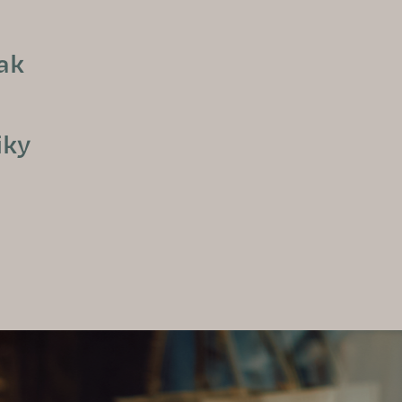
jak
iky