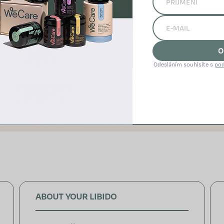
OBDOBÍ PERIMENOPAUZY A MENOPAUZY S NADHL
O
po přírodních doplňcích a kdy už je vhodné vyhledat od
Odesláním souhlsíte s
pod
elý rozhovor a zjistěte, jak najít vyrovnanost v každé fáz
bě laskavá, naslouchat svému tělu a nebát se říct si o p
ABOUT YOUR LIBIDO