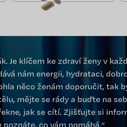
k. Je klíčem ke zdraví ženy v každ
dává nám energii, hydrataci, dobr
 mohla něco ženám doporučit, tak by
ělu, mějte se rády a buďte na se
kne, jak se cítí. Zjišťujte si info
e poznáte, co vám pomáhá.“