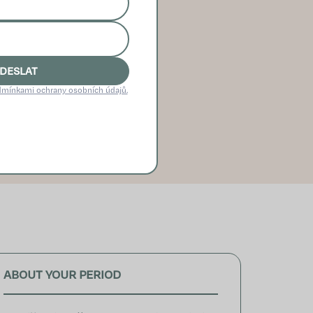
EDEM I PODPOROU
DESLAT
bornou pomoc.
mínkami ochrany osobních údajů.
i života. Jak být
omoc.
ABOUT YOUR PERIOD