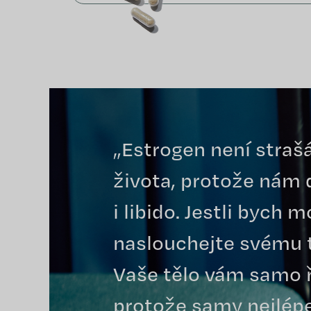
„Estrogen není strašá
života, protože nám 
i libido. Jestli bych
naslouchejte svému t
Vaše tělo vám samo ře
protože samy nejlép