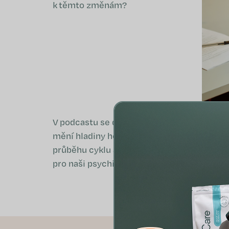
k těmto změnám?
V podcastu se dozvíte jak se
mění hladiny hormonů v
průběhu cyklu a co to znamená
pro naši psychiku.