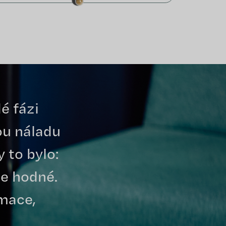
é fázi
ou náladu
 to bylo:
be hodné.
rmace,