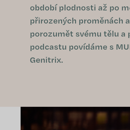
období plodnosti až po m
přirozených proměnách a je
porozumět svému tělu a př
podcastu povídáme s MUDr
Genitrix.