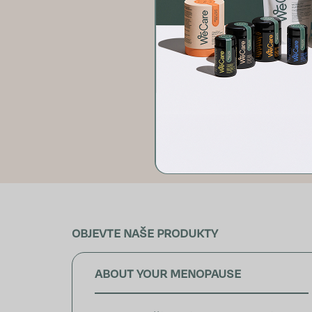
JAK ZVLÁDNOUT 
Kdy sáhnout 
Poslechněte si c
k so
OBJEVTE NAŠE PRODUKTY
ABOUT YOUR MENOPAUSE