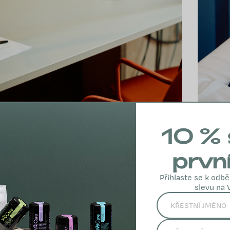
10 % 
prvn
Přihlaste se k odbě
slevu na 