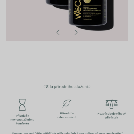
#Síla přírodního složení#
Přírodní a
Nezpůsobuje váhový
Přispívá k
nehormonální
přírůstek
menopauzálnímu
komfortu
Komplex nejúčinnějších přírodních ingrediencí pro zmírnění