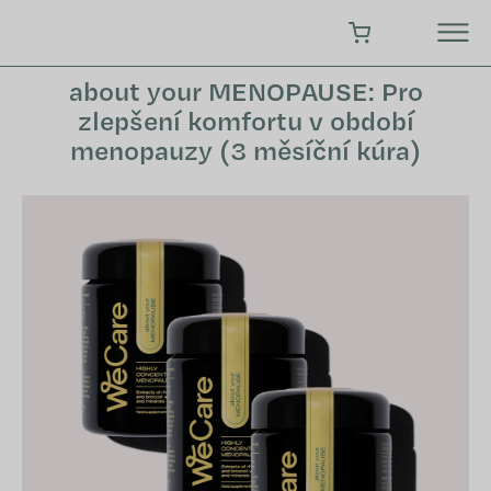
Přejít
na
NÁKUPNÍ KOŠÍK
obsah
about your MENOPAUSE: Pro
zlepšení komfortu v období
menopauzy (3 měsíční kúra)