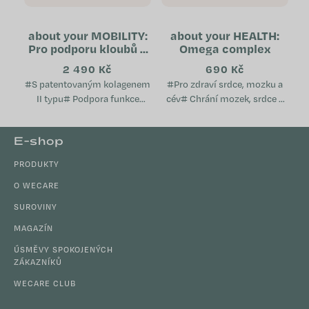
about your MOBILITY:
about your HEALTH:
Pro podporu kloubů a
Omega complex
pohybového aparátu
2 490 Kč
690 Kč
#S patentovaným kolagenem
#Pro zdraví srdce, mozku a
II typu# Podpora funkce
cév# Chrání mozek, srdce a
kloubů, chrupavek a kostí
cévy Pomáhá udržovat
Patentované látky nejvyšší
normální hladinu
Z
E-shop
kvality Vhodný zejména pro...
cholesterolu v krvi Podporuje
á
imunitní...
PRODUKTY
p
a
O WECARE
t
SUROVINY
í
MAGAZÍN
ÚSMĚVY SPOKOJENÝCH
ZÁKAZNÍKŮ
WECARE CLUB