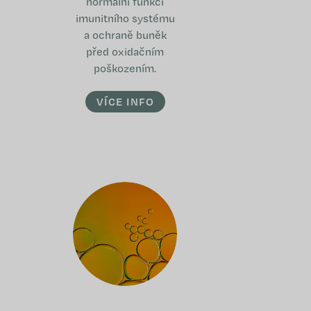
normální funkci
imunitního systému
a ochraně buněk
před oxidačním
poškozením.
VÍCE INFO