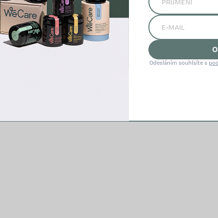
stresem.
VÍCE INFO
VÍCE INFO
O
Odesláním souhlsíte s
pod