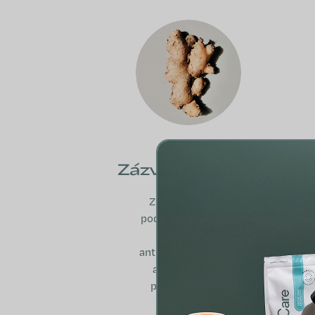
Zázvor lekársky
Zázvor lékařský
podporuje imunitní
systém, má
antioxidační účinky
a je skvělý pro
podporu zdraví
během cest.