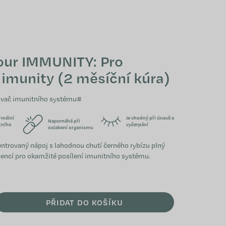
NÁKUPNÍ KOŠÍK
our IMMUNITY: Pro
 imunity (2 měsíční kúra)
ovač imunitního systému#
ormální
Je vhodný při únavě a
Napomáhá při
tního
vyčerpání
oslabení organismu
trovaný nápoj s lahodnou chutí černého rybízu plný
iencí pro okamžité posílení imunitního systému.
PŘIDAT DO KOŠÍKU