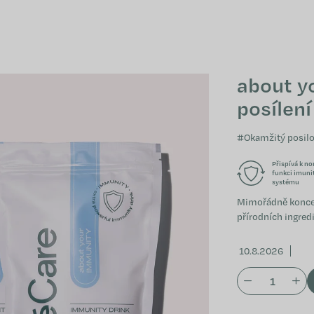
about y
posílení
#Okamžitý posil
Přispívá k n
funkci imuni
systému
Mimořádně koncen
přírodních ingred
10.8.2026