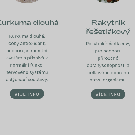
urkuma dlouhá
Rakytník
řešetlákový
Kurkuma dlouhá,
coby antioxidant,
Rakytník řešetlákový
podporuje imunitní
pro podporu
systém a přispívá k
přirozené
normální funkci
obranyschopnosti a
nervového systému
celkového dobrého
a dýchací soustavy.
stavu organismu.
VÍCE INFO
VÍCE INFO