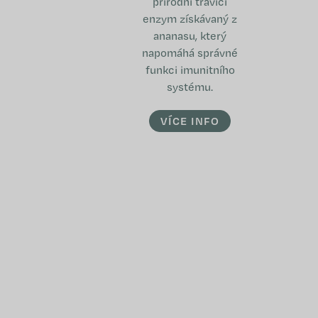
přírodní trávící
enzym získávaný z
ananasu, který
napomáhá správné
funkci imunitního
systému.
VÍCE INFO