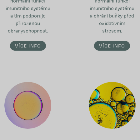
normální funkci
normální funkci
imunitního systému
imunitního systému
a tím podporuje
a chrání buňky před
přirozenou
oxidativním
obranyschopnost.
stresem.
VÍCE INFO
VÍCE INFO