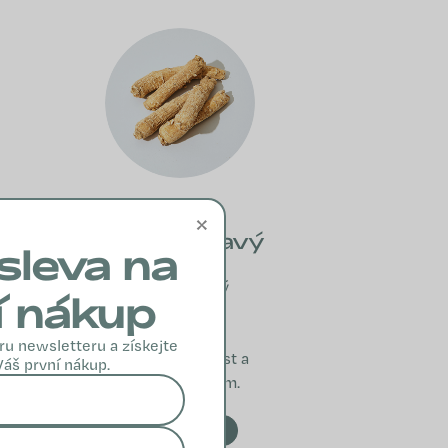
×
Ženšen pravý
sleva na
Ženšen pravý
í nákup
podporuje
přirozenou
ru newsletteru a získejte
obranyschopnost a
Váš první nákup.
imunitní systém.
VÍCE INFO