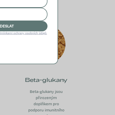
DESLAT
mínkami ochrany osobních údajů.
Beta-glukany
Beta-glukany jsou
přirozeným
doplňkem pro
podporu imunitního