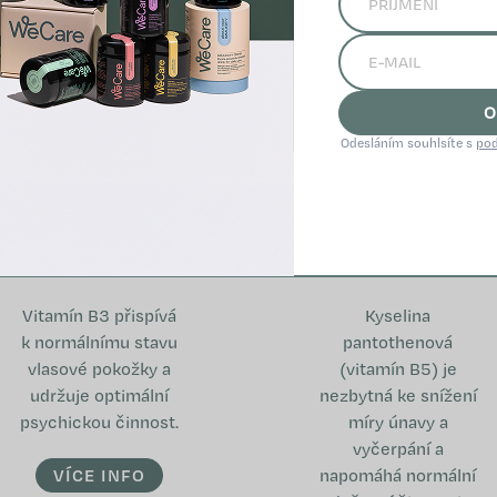
O
Odesláním souhlsíte s
pod
Vitamín B3
Vitamín B5
Vitamín B3 přispívá
Kyselina
k normálnímu stavu
pantothenová
vlasové pokožky a
(vitamín B5) je
udržuje optimální
nezbytná ke snížení
psychickou činnost.
míry únavy a
vyčerpání a
VÍCE INFO
napomáhá normální