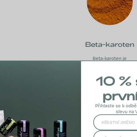
Beta-karoten
Beta-karoten je
přírodní pigment a
významný zdroj
10 % 
vitamínu A, který si
tělo vytváří podle
prvn
své potřeby.
Přihlaste se k odbě
VÍCE INFO
slevu na 