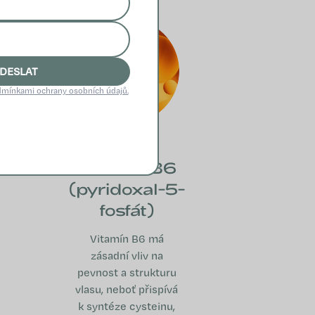
DESLAT
mínkami ochrany osobních údajů.
Vitamín B6
(pyridoxal-5-
fosfát)
Vitamín B6 má
zásadní vliv na
pevnost a strukturu
vlasu, neboť přispívá
k syntéze cysteinu,