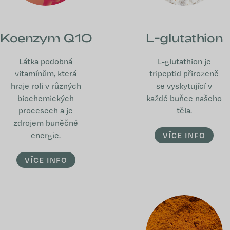
Koenzym Q10
L-glutathion
Látka podobná
L-glutathion je
vitamínům, která
tripeptid přirozeně
hraje roli v různých
se vyskytující v
biochemických
každé buňce našeho
procesech a je
těla.
zdrojem buněčné
energie.
VÍCE INFO
VÍCE INFO