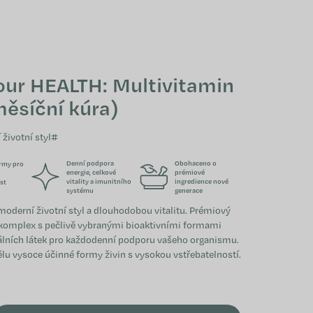
NÁKUPNÍ KOŠÍK
our HEALTH: Multivitamin
měsíční kúra)
životní styl#
Denní podpora
Obohaceno o
ormy pro
energie, celkové
prémiové
vitality a imunitního
ingredience nové
st
systému
generace
 moderní životní styl a dlouhodobou vitalitu. Prémiový
komplex s pečlivě vybranými bioaktivními formami
álních látek pro každodenní podporu vašeho organismu.
lu vysoce účinné formy živin s vysokou vstřebatelností.