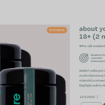
about y
NOVINKA
18+ (2 
#Pro váš moderní 
Bioaktivní f
maximální
biodostupno
Ideální volba pro
multivitaminový 
vitamínů a miner
Dopřejte svému tě
12.8.2026