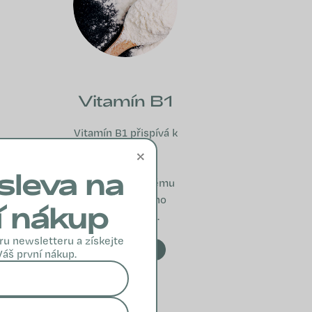
Vitamín B1
Vitamín B1 přispívá k
normálnímu
×
fungování
sleva na
nervového systému
a energetického
í nákup
metabolismu.
ru newsletteru a získejte
VÍCE INFO
Váš první nákup.