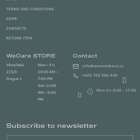
TERMS AND CONDITIONS
GDPR
CONTACTS
RETURN ITEM
WeCare STORE
Contact
Vězeňská
Mon – Fri:
info
@
wecareabout.cz
115/3
10:00 AM –
+420 722 366 848
Prague 1
7:00 PM
Sat: 11:00
Mon-Fri 9:00 - 17:00
AM – 6:00
PM
Subscribe to newsletter