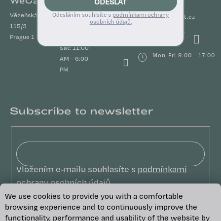
WeCare STORE
Contact
ODESLAT
Vězeňská
Odesláním souhlsíte s
Mon – Fri:
podmínkami ochrany
info
@
wecareabout.cz
osobních údajů.
115/3
10:00 AM –
+420 722 366 848
Prague 1
7:00 PM
Sat: 11:00
Mon-Fri 9:00 - 17:00
AM – 6:00
PM
Subscribe to newsletter
Email
Vložením e-mailu souhlasíte s
podmínkami
ochrany osobních údajů
We use cookies to provide you with a comfortable
SUBSCRIBE
browsing experience and to continuously improve the
functionality, performance and usability of the website by