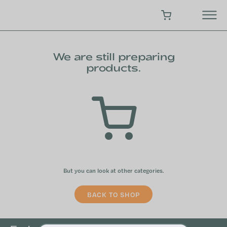
Skip
to
SHOPPING CART
content
We are still preparing
products.
But you can look at other categories.
BACK TO SHOP
F