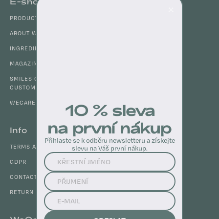
E-shop
×
o
PRODUCTS
o
t
ABOUT WECARE
e
INGREDIENTS
r
MAGAZINE
SMILES OF SATISFIED
CUSTOMERS
WECARE CLUB
10 % sleva
na první nákup
Info
Přihlaste se k odběru newsletteru a získejte
TERMS AND CONDITIONS
slevu na Váš první nákup.
GDPR
CONTACTS
RETURN ITEM